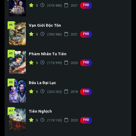
FHD
5
(470/480)
2021
Tập 187
Tập 188
Tập 189
#4
Vạn Giới Độc Tôn
FHD
5
(390/386)
2021
#5
Phàm Nhân Tu Tiên
FHD
5
(173/999)
2020
#6
Đấu La Đại Lục
FHD
5
(265/265)
2018
#7
Tiên Nghịch
FHD
5
(119/150)
2023