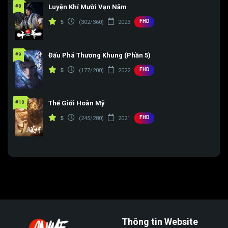
#8
Luyện Khí Mười Vạn Năm
FHD
5
(302/360)
2023
#9
Đấu Phá Thương Khung (Phần 5)
FHD
5
(177/200)
2022
#10
Thế Giới Hoàn Mỹ
FHD
5
(245/280)
2021
Thông tin Website