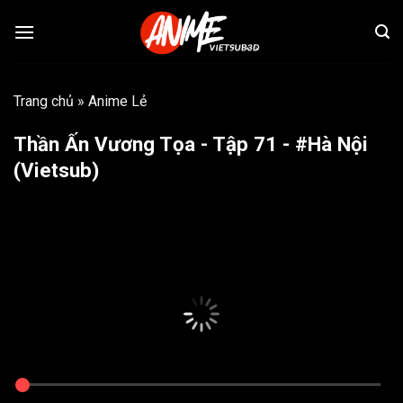
Bỏ
qua
nội
dung
Trang chủ
»
Anime Lẻ
Thần Ấn Vương Tọa - Tập 71 - #Hà Nội
(Vietsub)