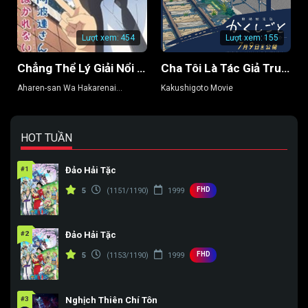
Tập 154
Tập 155
Tập 156
Lượt xem:
454
Lượt xem:
155
Tập 157
Tập 158
Tập 159
Chẳng Thể Lý Giải Nổi Aharen-san (Phần 2)
Cha Tôi Là Tác Giả Truyện Tranh Thô Tục
Tập 160
Tập 161
Tập 162
Aharen-san Wa Hakarenai
Kakushigoto Movie
(Season 2)
Tập 163
Tập 164
Tập 165
Tập 166
Tập 167
Tập 168
HOT TUẦN
Tập 169
Tập 170
Tập 171
#1
Đảo Hải Tặc
Tập 172
Tập 173
Tập 174
FHD
5
(1151/1190)
1999
Tập 175
Tập 176
Tập 177
#2
Đảo Hải Tặc
Tập 178
Tập 179
Tập 180
FHD
5
(1153/1190)
1999
Tập 181
Tập 182
Tập 183
Tập 184
Tập 185
Tập 186
#3
Nghịch Thiên Chí Tôn