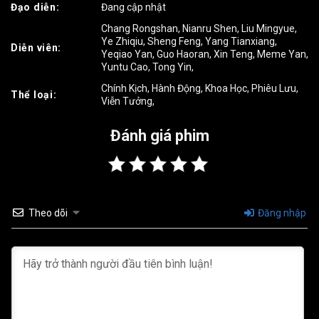
Đạo diễn:
Đang cập nhật
Tập 19
Tập 20
Tập 21
Chang Rongshan
,
Nianru Shen
,
Liu Mingyue
,
Ye Zhiqiu
,
Sheng Feng
,
Yang Tianxiang
,
Diễn viên:
Tập 22
Tập 23
Tập 24
Yeqiao Yan
,
Guo Haoran
,
Xin Teng
,
Meme Yan
,
Yuntu Cao
,
Tong Yin
,
Tập 25
Tập 26
Tập 27
Chính Kịch
,
Hành Động
,
Khoa Học
,
Phiêu Lưu
,
Thể loại:
Viễn Tưởng
,
Tập 28
Tập 29
Tập 30
Đánh giá phim
Tập 31
Tập 32
Tập 33
Tập 34
Tập 35
Tập 36
Tập 37
Tập 38
Tập 39
Theo dõi
Đăng nhập
Tập 40
Tập 41
Tập 42
Tập 43
Tập 44
Tập 45
Tập 46
Tập 47
Tập 48
Tập 49
Tập 50
Tập 51