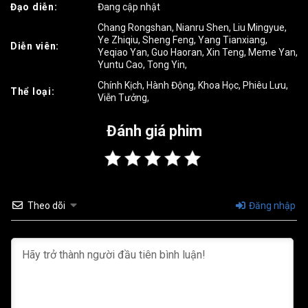
Đạo diễn:
Đang cập nhật
Tập 19
Tập 20
Tập 21
Chang Rongshan
,
Nianru Shen
,
Liu Mingyue
,
Ye Zhiqiu
,
Sheng Feng
,
Yang Tianxiang
,
Diễn viên:
Tập 22
Tập 23
Tập 24
Yeqiao Yan
,
Guo Haoran
,
Xin Teng
,
Meme Yan
,
Yuntu Cao
,
Tong Yin
,
Tập 25
Tập 26
Tập 27
Chính Kịch
,
Hành Động
,
Khoa Học
,
Phiêu Lưu
,
Thể loại:
Viễn Tưởng
,
Tập 28
Tập 29
Tập 30
Đánh giá phim
Tập 31
Tập 32
Tập 33
Tập 34
Tập 35
Tập 36
Tập 37
Tập 38
Tập 39
Theo dõi
Đăng nhập
Tập 40
Tập 41
Tập 42
Tập 43
Tập 44
Tập 45
Tập 46
Tập 47
Tập 48
Tập 49
Tập 50
Tập 51