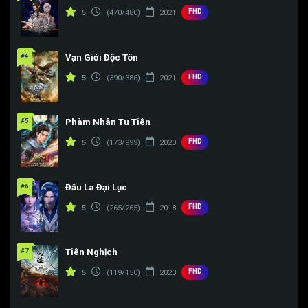
FHD
5
(470/480)
2021
Tập 187
Tập 188
Tập 189
#4
Vạn Giới Độc Tôn
FHD
5
(390/386)
2021
#5
Phàm Nhân Tu Tiên
FHD
5
(173/999)
2020
#6
Đấu La Đại Lục
FHD
5
(265/265)
2018
#7
Tiên Nghịch
FHD
5
(119/150)
2023