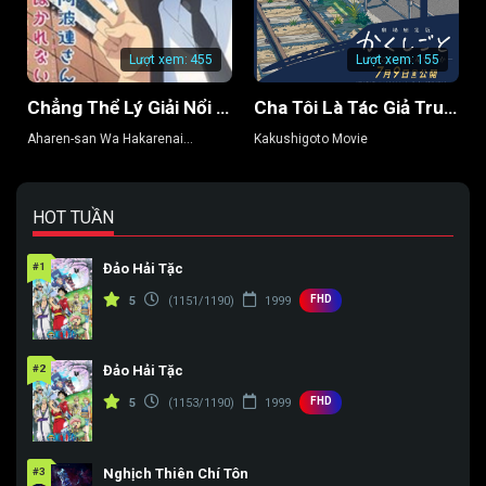
Tập 154
Tập 155
Tập 156
Lượt xem:
455
Lượt xem:
155
Tập 157
Tập 158
Tập 159
Chẳng Thể Lý Giải Nổi Aharen-san (Phần 2)
Cha Tôi Là Tác Giả Truyện Tranh Thô Tục
Tập 160
Tập 161
Tập 162
Aharen-san Wa Hakarenai
Kakushigoto Movie
(Season 2)
Tập 163
Tập 164
Tập 165
Tập 166
Tập 167
Tập 168
HOT TUẦN
Tập 169
Tập 170
Tập 171
#1
Đảo Hải Tặc
Tập 172
Tập 173
Tập 174
FHD
5
(1151/1190)
1999
Tập 175
Tập 176
Tập 177
#2
Đảo Hải Tặc
Tập 178
Tập 179
Tập 180
FHD
5
(1153/1190)
1999
Tập 181
Tập 182
Tập 183
Tập 184
Tập 185
Tập 186
#3
Nghịch Thiên Chí Tôn