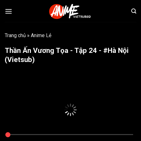
Bỏ
qua
nội
dung
Trang chủ
»
Anime Lẻ
Thần Ấn Vương Tọa - Tập 24 - #Hà Nội
(Vietsub)