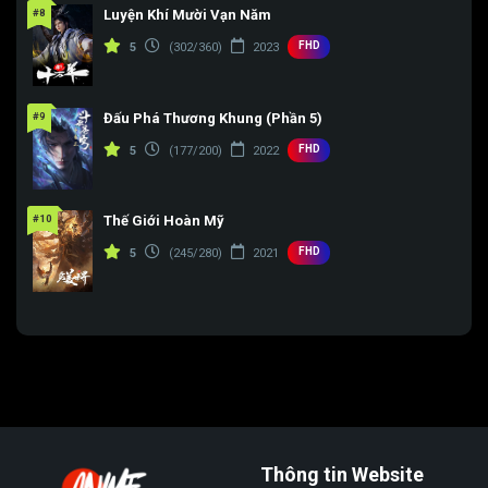
#8
Luyện Khí Mười Vạn Năm
FHD
5
(302/360)
2023
#9
Đấu Phá Thương Khung (Phần 5)
FHD
5
(177/200)
2022
#10
Thế Giới Hoàn Mỹ
FHD
5
(245/280)
2021
Thông tin Website