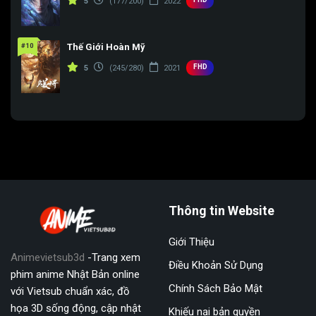
5
(177/200)
2022
#10
Thế Giới Hoàn Mỹ
FHD
5
(245/280)
2021
Thông tin Website
Giới Thiệu
Animevietsub3d
-Trang xem
Điều Khoản Sử Dụng
phim anime Nhật Bản online
Chính Sách Bảo Mật
với Vietsub chuẩn xác, đồ
họa 3D sống động, cập nhật
Khiếu nại bản quyền