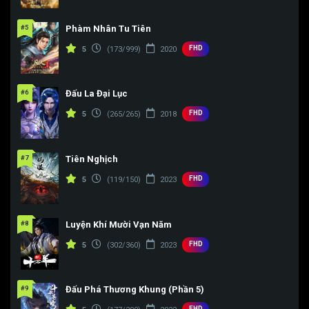
Tập 172
Tập 173
Tập 158
Tập 159
Tập 160
#5
Phàm Nhân Tu Tiên
FHD
Tập 161
5
(173/999)
2020
#6
Đấu La Đại Lục
FHD
5
(265/265)
2018
#7
Tiên Nghịch
FHD
5
(119/150)
2023
#8
Luyện Khí Mười Vạn Năm
FHD
5
(302/360)
2023
#9
Đấu Phá Thương Khung (Phần 5)
FHD