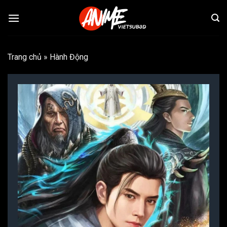
Bỏ
qua
nội
dung
Trang chủ
»
Hành Động