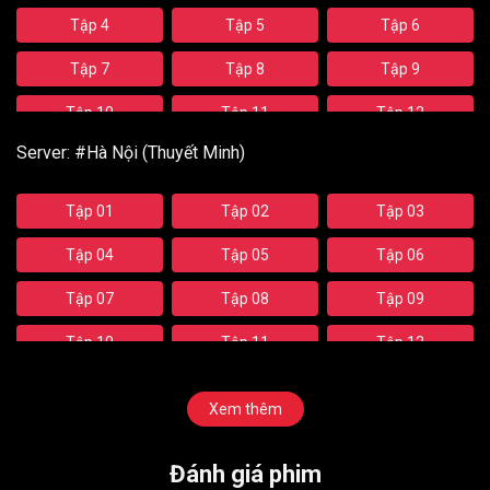
Tập 4
Tập 5
Tập 6
Tập 7
Tập 8
Tập 9
Tập 10
Tập 11
Tập 12
Server:
#Hà Nội (Thuyết Minh)
Tập 13
Tập 14
Tập 15
Tập 16
Tập 17
Tập 18
Tập 01
Tập 02
Tập 03
Tập 19
Tập 20
Tập 21
Tập 04
Tập 05
Tập 06
Tập 22
Tập 23
Tập 24
Tập 07
Tập 08
Tập 09
Tập 25
Tập 26
Tập 27
Tập 10
Tập 11
Tập 12
Tập 28
Tập 29
Tập 30
Tập 13
Tập 14
Tập 15
Xem thêm
Tập 31
Tập 32
Tập 33
Tập 16
Tập 17
Tập 18
Tập 34
Tập 35
Tập 36
Đánh giá phim
Tập 19
Tập 20
Tập 21