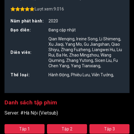
Lượt xem:
9.016
4.50
out of
5
Năm phát hành:
2020
Đạo diễn:
Đang cập nhật
Qian Wenqing
,
Ireine Song
,
Li Shimeng
,
Xu Jiaqi
,
Yang Mo
,
Gu Jiangshan
,
Qiao
Shiyu
,
Zhang Fuzheng
,
Liangwei Hu
,
Liu
Diễn viên:
Rui
,
Ba He
,
Zhao Mingzhou
,
Wang
Qiuming
,
Zhang Yutong
,
Sicen Liu
,
Fu
Chen Yang
,
Yang Tianxiang
,
Thể loại:
Hành Động
,
Phiêu Lưu
,
Viễn Tưởng
,
Danh sách tập phim
Server:
#Hà Nội (Vietsub)
Tập 1
Tập 2
Tập 3