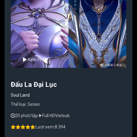
Xem Phim
Đấu La Đại Lục
Soul Land
Thể loại:
Series
20 phút/tập
Full HD
Vietsub
Lượt xem:
8.394
4.50
out of