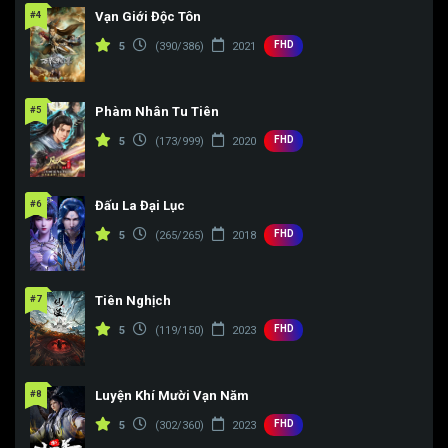
Tập 178
Tập 179
Tập 180
#4
Vạn Giới Độc Tôn
Tập 181
Tập 182
Tập 183
FHD
5
(390/386)
2021
Tập 184
Tập 185
Tập 186
#5
Phàm Nhân Tu Tiên
Tập 187
Tập 188
Tập 189
FHD
5
(173/999)
2020
Tập 190
Tập 191
Tập 192
Tập 193
Tập 194
Tập 195
#6
Đấu La Đại Lục
FHD
5
(265/265)
2018
Tập 196
Tập 197
Tập 198
Tập 199
Tập 200
Tập 201
#7
Tiên Nghịch
Tập 202
Tập 203
Tập 204
FHD
5
(119/150)
2023
Tập 205
Tập 206
Tập 207
#8
Luyện Khí Mười Vạn Năm
Tập 208
Tập 209
Tập 210
FHD
5
(302/360)
2023
Tập 211
Tập 212
Tập 213