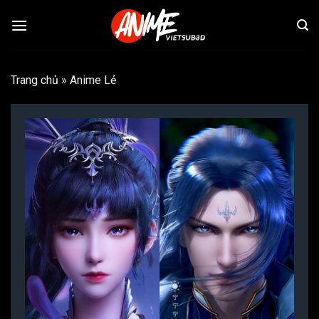
Bỏ
qua
nội
dung
Trang chủ
»
Anime Lẻ