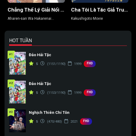
Tập 145
Tập 146
Tập 147
Chẳng Thể Lý Giải Nổi Aharen-san (Phần 2)
Cha Tôi Là Tác Giả Truyện Tranh Thô Tục
Tập 148
Tập 149
Tập 150
Aharen-san Wa Hakarenai
Kakushigoto Movie
(Season 2)
Tập 151
Tập 152
Tập 153
Tập 154
Tập 155
Tập 156
HOT TUẦN
Tập 157
Tập 158
Tập 159
#1
Đảo Hải Tặc
FHD
Tập 160
Tập 161
Tập 162
5
(1151/1190)
1999
Tập 163
Tập 164
Tập 165
#2
Đảo Hải Tặc
Tập 166
Tập 167
Tập 168
FHD
5
(1153/1190)
1999
Tập 169
Tập 170
Tập 171
#3
Nghịch Thiên Chí Tôn
Tập 172
Tập 173
Tập 174
FHD
5
(470/480)
2021
Tập 175
Tập 176
Tập 177