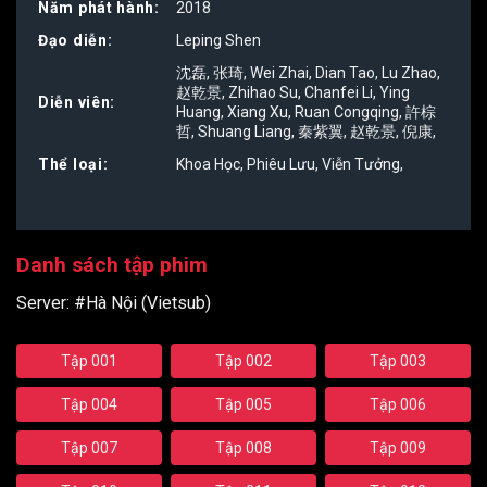
5
Năm phát hành:
2018
Đạo diễn:
Leping Shen
沈磊
,
张琦
,
Wei Zhai
,
Dian Tao
,
Lu Zhao
,
赵乾景
,
Zhihao Su
,
Chanfei Li
,
Ying
Diễn viên:
Huang
,
Xiang Xu
,
Ruan Congqing
,
許棕
哲
,
Shuang Liang
,
秦紫翼
,
赵乾景
,
倪康
,
Thể loại:
Khoa Học
,
Phiêu Lưu
,
Viễn Tưởng
,
Danh sách tập phim
Server:
#Hà Nội (Vietsub)
Tập 001
Tập 002
Tập 003
Tập 004
Tập 005
Tập 006
Tập 007
Tập 008
Tập 009