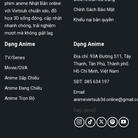
phim anime Nhật Bản online
Tập 246
Tập 247
Tập 248
Chính Sách Bảo Mật
với Vietsub chuẩn xác, đồ
họa 3D sống động, cập nhật
Khiếu nại bản quyền
Tập 249
Tập 250
Tập 251
nhanh chóng, trải nghiệm
mượt mà không giật lag.
Tập 252
Tập 253
Tập 254
Dạng Anime
Dạng Anime
Tập 255
Tập 256
Tập 257
Địa chỉ: 93A Đường S11, Tây
TV/Series
Tập 258
Tập 259
Tập 260
Thạnh, Tân Phú, Thành phố
Movie/OVA
Tập 261
Tập 262
Tập 263
Hồ Chí Minh, Việt Nam
Anime Sắp Chiếu
SĐT: 085 634 197
Tập 264
Tập 265
Anime Đang Chiếu
Email:
Anime Trọn Bộ
animevietsub3d.online@gmail.
[tag_post]