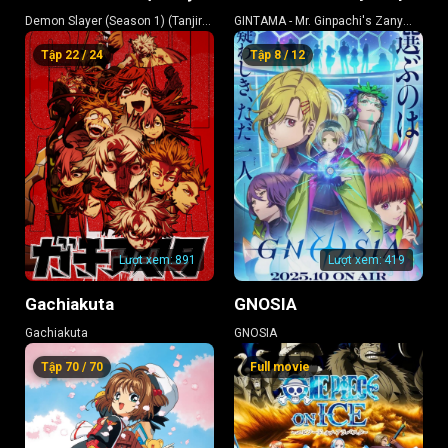
Demon Slayer (Season 1) (Tanjiro
GINTAMA - Mr. Ginpachi's Zany
Tập 079
Tập 080
Tập 081
Kamado, Unwavering Resolve
Class
Tập 22 / 24
Tập 8 / 12
Arc)
Tập 082
Tập 083
Tập 084
Tập 085
Tập 086
Tập 087
Tập 088
Tập 089
Tập 090
Tập 091
Tập 092
Tập 093
Tập 094
Tập 095
Tập 096
Lượt xem:
891
Lượt xem:
419
Tập 097
Tập 098
Tập 099
Gachiakuta
GNOSIA
Tập 100
Tập 101
Tập 102
Gachiakuta
GNOSIA
Tập 103
Tập 104
Tập 105
Tập 70 / 70
Full movie
Tập 106
Tập 107
Tập 108
Tập 109
Tập 110
Tập 111