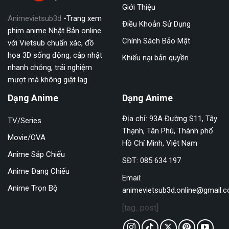
Giới Thiệu
Animevietsub3d
-Trang xem
Tập 244
Tập 245
Tập 246
Điều Khoản Sử Dụng
phim anime Nhật Bản online
Tập 247
Tập 248
Tập 249
Chính Sách Bảo Mật
với Vietsub chuẩn xác, đồ
họa 3D sống động, cập nhật
Khiếu nại bản quyền
Tập 250
Tập 251
Tập 252
nhanh chóng, trải nghiệm
mượt mà không giật lag.
Tập 253
Tập 254
Tập 255
Dạng Anime
Dạng Anime
Tập 256
Tập 257
Tập 258
Địa chỉ: 93A Đường S11, Tây
TV/Series
Tập 259
Tập 260
Tập 261
Thạnh, Tân Phú, Thành phố
Movie/OVA
Tập 262
Tập 263
Tập 264
Hồ Chí Minh, Việt Nam
Anime Sắp Chiếu
SĐT: 085 634 197
Tập 265
Tập 266
Tập 267
Anime Đang Chiếu
Email:
Tập 268
Tập 269
Tập 270
Anime Trọn Bộ
animevietsub3d.online@gmail.
Tập 271
Tập 272
Tập 273
[tag_post]
Tập 274
Tập 275
Tập 276