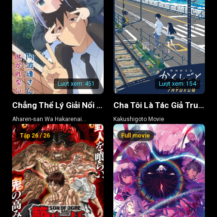
Tập 109
Tập 110
Tập 111
Tập 112
Tập 113
Tập 114
Tập 115
Tập 116
Tập 117
Tập 118
Tập 119
Tập 120
Lượt xem:
451
Lượt xem:
154
Tập 121
Tập 122
Tập 123
Chẳng Thể Lý Giải Nổi Aharen-san (Phần 2)
Cha Tôi Là Tác Giả Truyện Tranh Thô Tục
Tập 124
Tập 125
Tập 126
Aharen-san Wa Hakarenai
Kakushigoto Movie
(Season 2)
Tập 127
Tập 128
Tập 129
Tập 26 / 26
Full movie
Tập 130
Tập 131
Tập 132
Tập 133
Tập 134
Tập 135
Tập 136
Tập 137
Tập 138
Tập 139
Tập 140
Tập 141