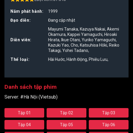
4.50
out of
5
Năm phát hành:
1999
Đạo diễn:
Đang cập nhật
Mayumi Tanaka
,
Kazuya Nakai
,
Akemi
Okamura
,
Kappei Yamaguchi
,
Hiroaki
Diễn viên:
Hirata
,
Ikue Otani
,
Yuriko Yamaguchi
,
Kazuki Yao
,
Cho
,
Katsuhisa Hôki
,
Reiko
Takagi
,
Yohei Tadano
,
Thể loại:
Hài Hước
,
Hành Động
,
Phiêu Lưu
,
Danh sách tập phim
Server:
#Hà Nội (Vietsub)
Tập 01
Tập 02
Tập 03
Tập 04
Tập 05
Tập 06