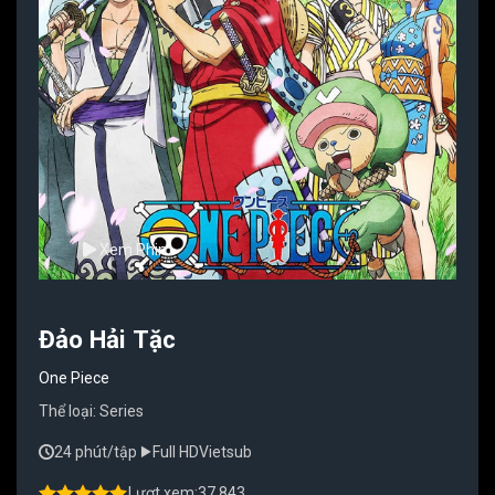
Xem Phim
Đảo Hải Tặc
One Piece
Thể loại:
Series
24 phút/tập
Full HD
Vietsub
Lượt xem:
37.843