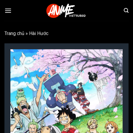
Bỏ
qua
nội
dung
Trang chủ
»
Hài Hước