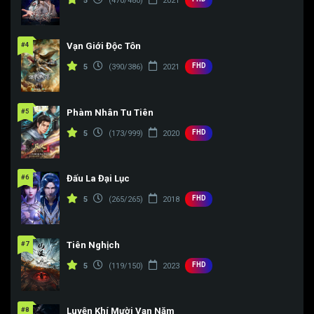
5
(470/480)
2021
Tập 175
Tập 176
Tập 177
Tập 178
Tập 179
Tập 180
#4
Vạn Giới Độc Tôn
Tập 181
Tập 182
Tập 183
FHD
5
(390/386)
2021
Tập 184
Tập 185
Tập 186
#5
Phàm Nhân Tu Tiên
Tập 187
Tập 188
Tập 189
FHD
5
(173/999)
2020
Tập 190
Tập 191
Tập 192
Tập 193
Tập 194
Tập 195
#6
Đấu La Đại Lục
FHD
5
(265/265)
2018
Tập 196
Tập 197
Tập 198
Tập 199
Tập 200
Tập 201
#7
Tiên Nghịch
Tập 202
Tập 203
Tập 204
FHD
5
(119/150)
2023
Tập 205
Tập 206
Tập 207
#8
Luyện Khí Mười Vạn Năm