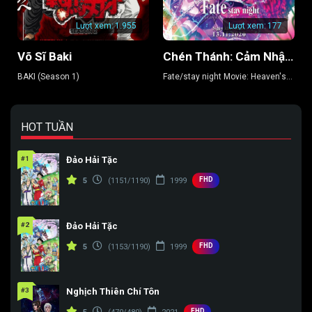
Tập 142
Tập 143
Tập 144
Lượt xem:
1.955
Lượt xem:
177
Tập 145
Tập 146
Tập 147
Võ Sĩ Baki
Chén Thánh: Cảm Nhận Thiên Đường 3 – Khúc Xuân Ca
Tập 148
Tập 149
Tập 150
BAKI (Season 1)
Fate/stay night Movie: Heaven's
Feel 3
Tập 151
Tập 152
Tập 153
Tập 154
Tập 155
Tập 156
HOT TUẦN
Tập 157
Tập 158
Tập 159
#1
Đảo Hải Tặc
FHD
Tập 160
Tập 161
Tập 162
5
(1151/1190)
1999
Tập 163
Tập 164
Tập 165
#2
Đảo Hải Tặc
Tập 166
Tập 167
Tập 168
FHD
5
(1153/1190)
1999
Tập 169
Tập 170
Tập 171
#3
Nghịch Thiên Chí Tôn
Tập 172
Tập 173
Tập 174
FHD