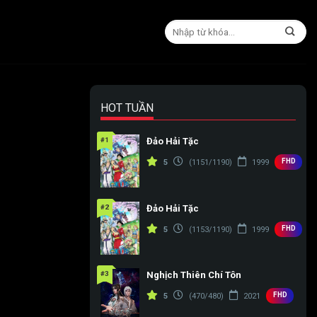
HOT TUẦN
#1
Đảo Hải Tặc
FHD
5
(1151/1190)
1999
#2
Đảo Hải Tặc
FHD
5
(1153/1190)
1999
#3
Nghịch Thiên Chí Tôn
FHD
5
(470/480)
2021