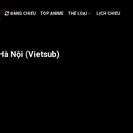
Ẻ
ĐANG CHIẾU
TOP ANIME
THỂ LOẠI
LỊCH CHIẾU
Hà Nội (Vietsub)