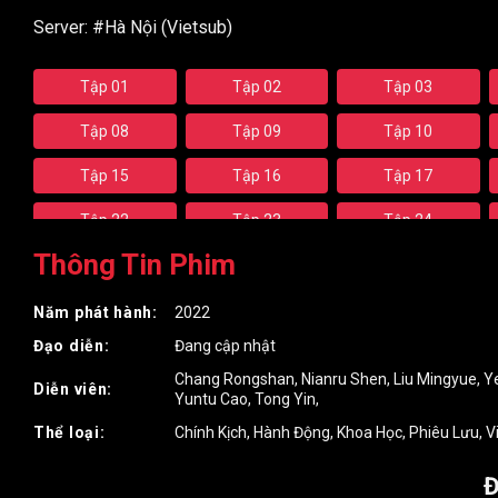
Server:
#Hà Nội (Vietsub)
Tập 01
Tập 02
Tập 03
Tập 08
Tập 09
Tập 10
Tập 15
Tập 16
Tập 17
Tập 22
Tập 23
Tập 24
Thông Tin Phim
Tập 29
Tập 30
Tập 31
Tập 36
Tập 37
Tập 38
Năm phát hành:
2022
Đạo diễn:
Đang cập nhật
Tập 43
Tập 44
Tập 45
Chang Rongshan
,
Nianru Shen
,
Liu Mingyue
,
Y
Diễn viên:
Tập 50
Tập 51
Tập 52
Yuntu Cao
,
Tong Yin
,
Thể loại:
Chính Kịch
,
Hành Động
,
Khoa Học
,
Phiêu Lưu
,
V
Tập 57
Tập 58
Tập 59
Đ
Tập 64
Tập 65
Tập 66