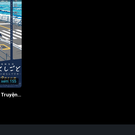
t xem:
155
Cha Tôi Là Tác Giả Truyện Tranh Thô Tục