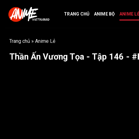
Bỏ
qua
TRANG CHỦ
ANIME BỘ
ANIME L
nội
dung
Trang chủ
»
Anime Lẻ
Thần Ấn Vương Tọa - Tập 146 - #