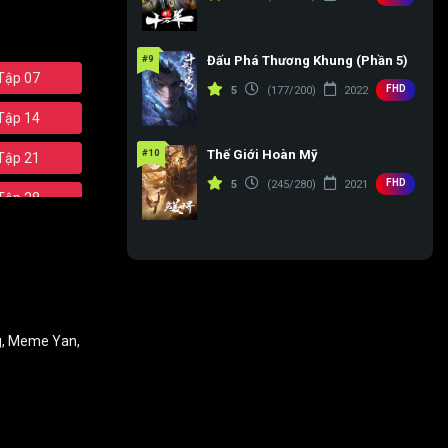
#9
Đấu Phá Thương Khung (Phần 5)
Tập 07
FHD
5
(177/200)
2022
Tập 14
#10
Thế Giới Hoàn Mỹ
Tập 21
FHD
5
(245/280)
2021
Tập 28
Tập 35
Tập 42
Tập 49
g
,
Meme Yan
,
Tập 56
Tập 63
Tập 70