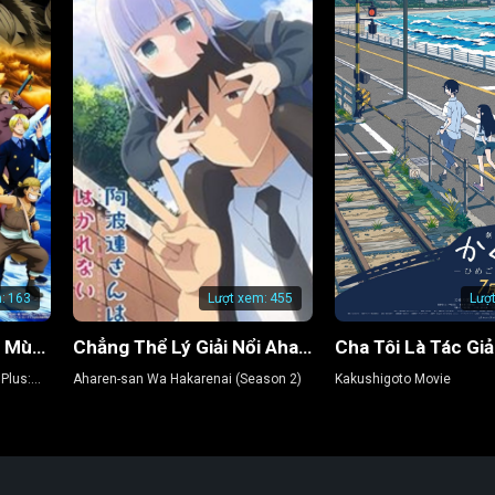
:
163
Lượt xem:
455
Lượ
Đảo Hải Tặc 9: Nở Vào Mùa Đông, Hoa Sakura Diệu Kỳ
Chẳng Thể Lý Giải Nổi Aharen-san (Phần 2)
Plus:
Aharen-san Wa Hakarenai (Season 2)
Kakushigoto Movie
herry