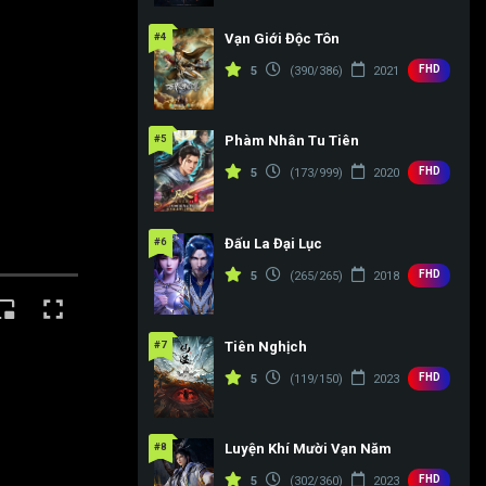
#4
Vạn Giới Độc Tôn
FHD
5
(390/386)
2021
#5
Phàm Nhân Tu Tiên
FHD
5
(173/999)
2020
#6
Đấu La Đại Lục
FHD
5
(265/265)
2018
#7
Tiên Nghịch
FHD
5
(119/150)
2023
#8
Luyện Khí Mười Vạn Năm
FHD
5
(302/360)
2023