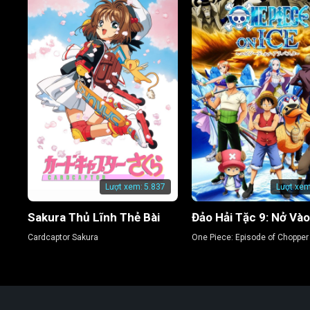
Lượt xem:
5.837
Lượt xem
Sakura Thủ Lĩnh Thẻ Bài
Cardcaptor Sakura
One Piece: Episode of Chopper 
Bloom in the Winter, Miracle C
Blossom