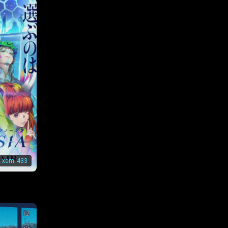
ập 154
ập 161
ập 168
ập 175
ập 182
ập 189
t xem:
433