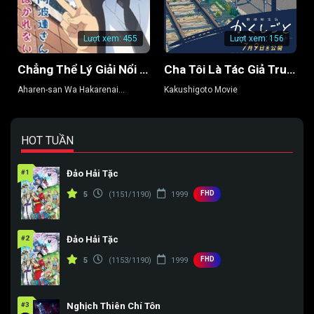
Tập 154
Tập 155
Tập 156
Lượt xem:
455
Lượt xem:
156
Tập 157
Tập 158
Tập 159
Chẳng Thể Lý Giải Nổi Aharen-san (Phần 2)
Cha Tôi Là Tác Giả Truyện Tranh Thô Tục
Tập 160
Tập 161
Tập 162
Aharen-san Wa Hakarenai
Kakushigoto Movie
(Season 2)
Tập 163
Tập 164
Tập 165
Tập 166
Tập 167
Tập 168
HOT TUẦN
Tập 169
Tập 170
Tập 171
#1
Đảo Hải Tặc
Tập 172
Tập 173
Tập 174
FHD
5
(1151/1190)
1999
Tập 175
Tập 176
Tập 177
#2
Đảo Hải Tặc
Tập 178
Tập 179
Tập 180
FHD
5
(1153/1190)
1999
Tập 181
Tập 182
Tập 183
Tập 184
Tập 185
Tập 186
#3
Nghịch Thiên Chí Tôn