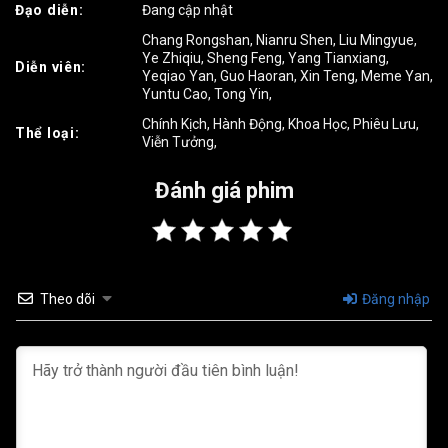
Đạo diễn:
Đang cập nhật
Tập 19
Tập 20
Tập 21
Chang Rongshan
,
Nianru Shen
,
Liu Mingyue
,
Ye Zhiqiu
,
Sheng Feng
,
Yang Tianxiang
,
Diễn viên:
Tập 22
Tập 23
Tập 24
Yeqiao Yan
,
Guo Haoran
,
Xin Teng
,
Meme Yan
,
Yuntu Cao
,
Tong Yin
,
Tập 25
Tập 26
Tập 27
Chính Kịch
,
Hành Động
,
Khoa Học
,
Phiêu Lưu
,
Thể loại:
Viễn Tưởng
,
Tập 28
Tập 29
Tập 30
Đánh giá phim
Tập 31
Tập 32
Tập 33
Tập 34
Tập 35
Tập 36
Tập 37
Tập 38
Tập 39
Theo dõi
Đăng nhập
Tập 40
Tập 41
Tập 42
Tập 43
Tập 44
Tập 45
Tập 46
Tập 47
Tập 48
Tập 49
Tập 50
Tập 51