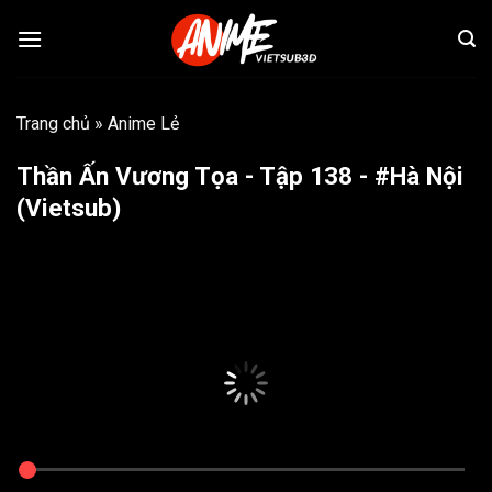
Bỏ
qua
nội
dung
Trang chủ
»
Anime Lẻ
Thần Ấn Vương Tọa - Tập 138 - #Hà Nội
(Vietsub)