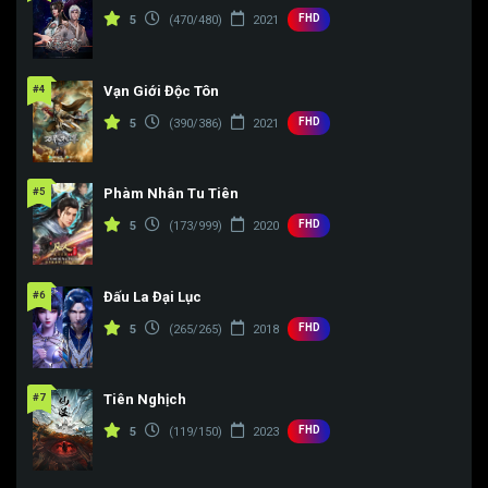
FHD
5
(470/480)
2021
Tập 187
Tập 188
Tập 189
#4
Vạn Giới Độc Tôn
FHD
5
(390/386)
2021
#5
Phàm Nhân Tu Tiên
FHD
5
(173/999)
2020
#6
Đấu La Đại Lục
FHD
5
(265/265)
2018
#7
Tiên Nghịch
FHD
5
(119/150)
2023