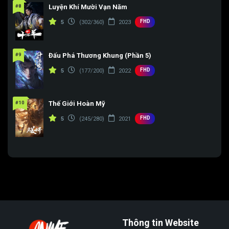
#8
Luyện Khí Mười Vạn Năm
FHD
5
(302/360)
2023
#9
Đấu Phá Thương Khung (Phần 5)
FHD
5
(177/200)
2022
#10
Thế Giới Hoàn Mỹ
FHD
5
(245/280)
2021
Thông tin Website