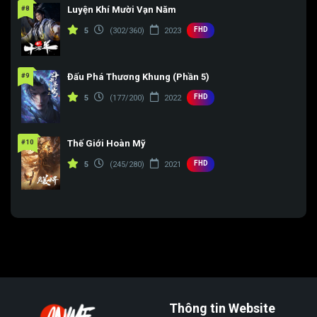
#8
Luyện Khí Mười Vạn Năm
FHD
5
(302/360)
2023
#9
Đấu Phá Thương Khung (Phần 5)
FHD
5
(177/200)
2022
#10
Thế Giới Hoàn Mỹ
FHD
5
(245/280)
2021
Thông tin Website