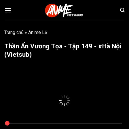
Bỏ
qua
nội
dung
Trang chủ
»
Anime Lẻ
Thần Ấn Vương Tọa - Tập 149 - #Hà Nội
(Vietsub)