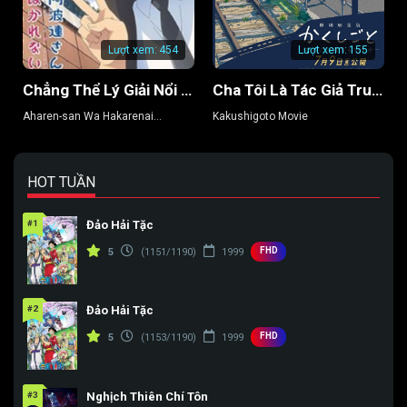
Tập 154
Tập 155
Tập 156
Lượt xem:
454
Lượt xem:
155
Tập 157
Tập 158
Tập 159
Chẳng Thể Lý Giải Nổi Aharen-san (Phần 2)
Cha Tôi Là Tác Giả Truyện Tranh Thô Tục
Tập 160
Tập 161
Tập 162
Aharen-san Wa Hakarenai
Kakushigoto Movie
(Season 2)
Tập 163
Tập 164
Tập 165
Tập 166
Tập 167
Tập 168
HOT TUẦN
Tập 169
Tập 170
Tập 171
#1
Đảo Hải Tặc
Tập 172
Tập 173
Tập 174
FHD
5
(1151/1190)
1999
Tập 175
Tập 176
Tập 177
#2
Đảo Hải Tặc
Tập 178
Tập 179
Tập 180
FHD
5
(1153/1190)
1999
Tập 181
Tập 182
Tập 183
Tập 184
Tập 185
Tập 186
#3
Nghịch Thiên Chí Tôn