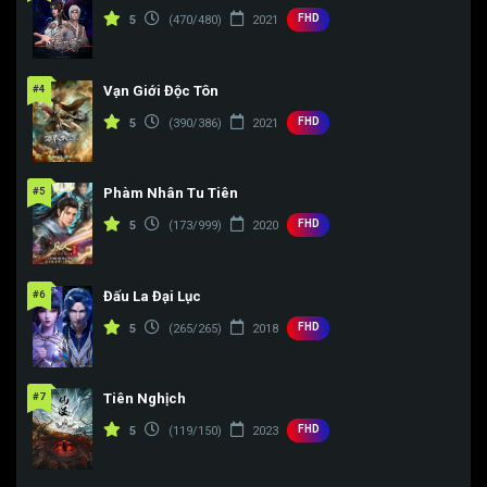
FHD
5
(470/480)
2021
Tập 187
Tập 188
Tập 189
#4
Vạn Giới Độc Tôn
FHD
5
(390/386)
2021
#5
Phàm Nhân Tu Tiên
FHD
5
(173/999)
2020
#6
Đấu La Đại Lục
FHD
5
(265/265)
2018
#7
Tiên Nghịch
FHD
5
(119/150)
2023