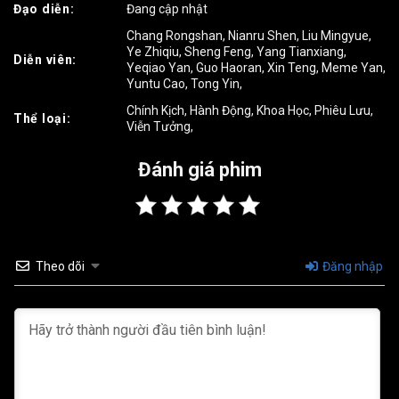
Đạo diễn:
Đang cập nhật
Tập 19
Tập 20
Tập 21
Chang Rongshan
,
Nianru Shen
,
Liu Mingyue
,
Ye Zhiqiu
,
Sheng Feng
,
Yang Tianxiang
,
Diễn viên:
Tập 22
Tập 23
Tập 24
Yeqiao Yan
,
Guo Haoran
,
Xin Teng
,
Meme Yan
,
Yuntu Cao
,
Tong Yin
,
Tập 25
Tập 26
Tập 27
Chính Kịch
,
Hành Động
,
Khoa Học
,
Phiêu Lưu
,
Thể loại:
Viễn Tưởng
,
Tập 28
Tập 29
Tập 30
Đánh giá phim
Tập 31
Tập 32
Tập 33
Tập 34
Tập 35
Tập 36
Tập 37
Tập 38
Tập 39
Theo dõi
Đăng nhập
Tập 40
Tập 41
Tập 42
Tập 43
Tập 44
Tập 45
Tập 46
Tập 47
Tập 48
Tập 49
Tập 50
Tập 51