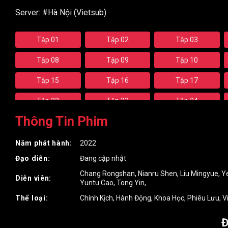
Server:
#Hà Nội (Vietsub)
Tập 01
Tập 02
Tập 03
Tập 08
Tập 09
Tập 10
Tập 15
Tập 16
Tập 17
Tập 22
Tập 23
Tập 24
Thông Tin Phim
Tập 29
Tập 30
Tập 31
Tập 36
Tập 37
Tập 38
Năm phát hành:
2022
Đạo diễn:
Đang cập nhật
Tập 43
Tập 44
Tập 45
Chang Rongshan
,
Nianru Shen
,
Liu Mingyue
,
Y
Diễn viên:
Tập 50
Tập 51
Tập 52
Yuntu Cao
,
Tong Yin
,
Thể loại:
Chính Kịch
,
Hành Động
,
Khoa Học
,
Phiêu Lưu
,
V
Tập 57
Tập 58
Tập 59
Đ
Tập 64
Tập 65
Tập 66