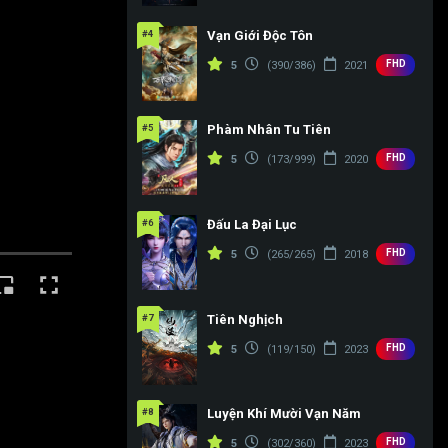
#4
Vạn Giới Độc Tôn
FHD
5
(390/386)
2021
#5
Phàm Nhân Tu Tiên
FHD
5
(173/999)
2020
#6
Đấu La Đại Lục
FHD
5
(265/265)
2018
#7
Tiên Nghịch
FHD
5
(119/150)
2023
#8
Luyện Khí Mười Vạn Năm
FHD
5
(302/360)
2023