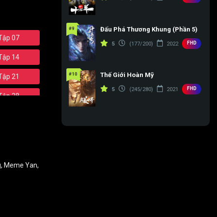
#9
Đấu Phá Thương Khung (Phần 5)
Tập 07
FHD
5
(177/200)
2022
Tập 14
#10
Thế Giới Hoàn Mỹ
Tập 21
FHD
5
(245/280)
2021
Tập 28
Tập 35
Tập 42
Tập 49
g
,
Meme Yan
,
Tập 56
Tập 63
Tập 70