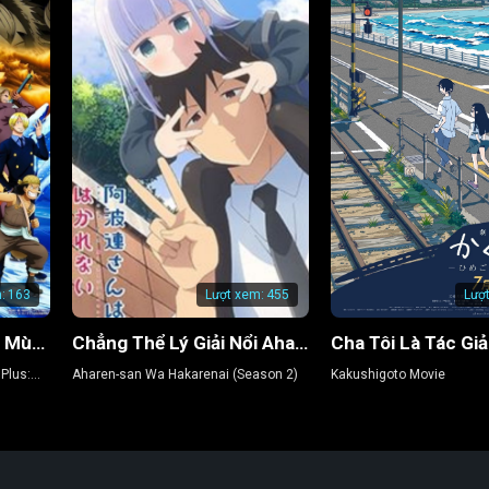
:
163
Lượt xem:
455
Lượ
Đảo Hải Tặc 9: Nở Vào Mùa Đông, Hoa Sakura Diệu Kỳ
Chẳng Thể Lý Giải Nổi Aharen-san (Phần 2)
Plus:
Aharen-san Wa Hakarenai (Season 2)
Kakushigoto Movie
herry