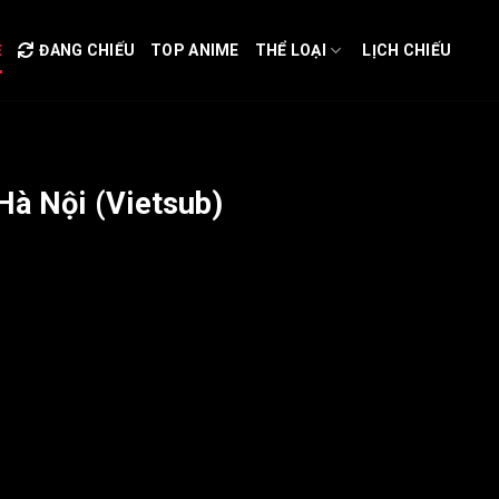
Ẻ
ĐANG CHIẾU
TOP ANIME
THỂ LOẠI
LỊCH CHIẾU
Hà Nội (Vietsub)