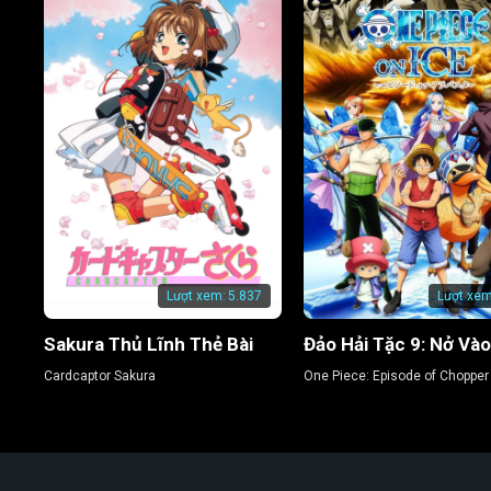
Lượt xem:
5.837
Lượt xem
Sakura Thủ Lĩnh Thẻ Bài
Cardcaptor Sakura
One Piece: Episode of Chopper 
Bloom in the Winter, Miracle C
Blossom