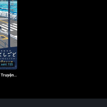
t xem:
155
Cha Tôi Là Tác Giả Truyện Tranh Thô Tục