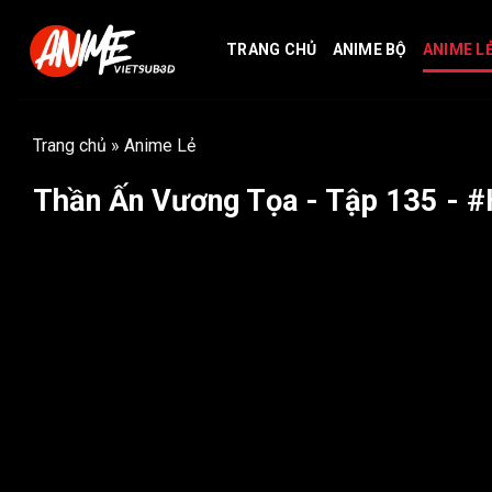
Bỏ
qua
TRANG CHỦ
ANIME BỘ
ANIME L
nội
dung
Trang chủ
»
Anime Lẻ
Thần Ấn Vương Tọa - Tập 135 - #