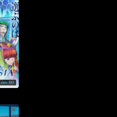
ập 154
ập 161
ập 168
ập 175
ập 182
ập 189
t xem:
433