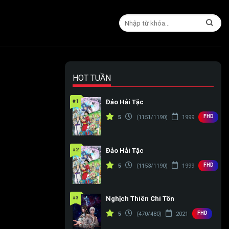
HOT TUẦN
#1
Đảo Hải Tặc
FHD
5
(1151/1190)
1999
#2
Đảo Hải Tặc
FHD
5
(1153/1190)
1999
#3
Nghịch Thiên Chí Tôn
FHD
5
(470/480)
2021