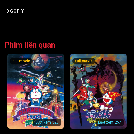
0
GÓP Ý
Phim liên quan
Full movie
Full movie
Lượt xem:
320
Lượt xem:
257