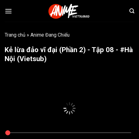
Bỏ
qua
nội
dung
Trang chủ
»
Anime Đang Chiếu
Kẻ lừa đảo vĩ đại (Phần 2) - Tập 08 - #Hà
Nội (Vietsub)