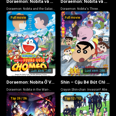
Doraemon: Nobita và Chuyến Tàu Tốc Hành Ngân Hà
Doraemon: Nobita và Ba Chàng Hiệp Sĩ Mộng Mơ
Doraemon: Nobita and the Galaxy
Doraemon: Nobita's Three
Super-express
Visionary Swordsmen
Full movie
Full movie
Lượt xem:
293
Lượt xem:
288
Doraemon: Nobita Ở Vương Quốc Chó Mèo
Shin – Cậu Bé Bút Chì 25
Doraemon: Nobita in the Wan-
Crayon Shin-chan: Invasion!! Alien
Nyan Spacetime Odyssey
Shiriri
Tập 26 / 26
Tập 12 / 12