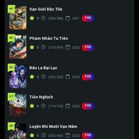
#4
Vạn Giới Độc Tôn
FHD
5
(390/386)
2021
#5
Phàm Nhân Tu Tiên
FHD
5
(173/999)
2020
#6
Đấu La Đại Lục
FHD
5
(265/265)
2018
#7
Tiên Nghịch
FHD
5
(119/150)
2023
#8
Luyện Khí Mười Vạn Năm
FHD
5
(302/360)
2023