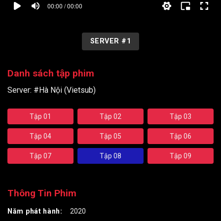
00:00 / 00:00
SERVER #1
Danh sách tập phim
Server:
#Hà Nội (Vietsub)
Tập 01
Tập 02
Tập 03
Tập 04
Tập 05
Tập 06
Tập 07
Tập 08
Tập 09
Thông Tin Phim
Năm phát hành:
2020