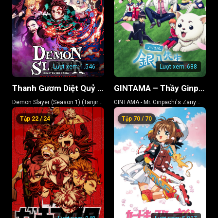
Lượt xem:
1.546
Lượt xem:
688
Thanh Gươm Diệt Quỷ (Phần 1) (Kamado Tanjiro Lập Chí)
GINTAMA – Thầy Ginpachi Ở Lớp 3-Z
Demon Slayer (Season 1) (Tanjiro
GINTAMA - Mr. Ginpachi's Zany
Kamado, Unwavering Resolve
Class
Tập 22 / 24
Tập 70 / 70
Arc)