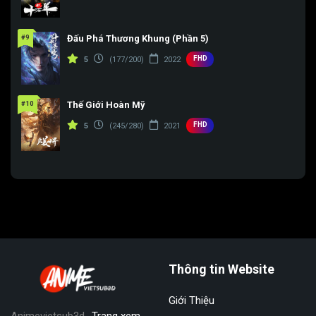
#9
Đấu Phá Thương Khung (Phần 5)
FHD
5
(177/200)
2022
#10
Thế Giới Hoàn Mỹ
FHD
5
(245/280)
2021
Thông tin Website
Giới Thiệu
Animevietsub3d
-Trang xem