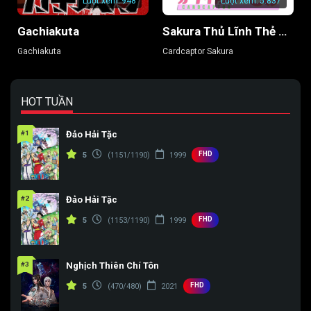
Lượt xem:
948
Lượt xem:
5.837
Gachiakuta
Sakura Thủ Lĩnh Thẻ Bài
Gachiakuta
Cardcaptor Sakura
HOT TUẦN
#1
Đảo Hải Tặc
FHD
5
(1151/1190)
1999
#2
Đảo Hải Tặc
FHD
5
(1153/1190)
1999
#3
Nghịch Thiên Chí Tôn
FHD
5
(470/480)
2021