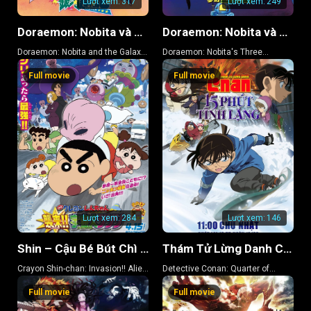
Lượt xem:
317
Lượt xem:
249
Doraemon: Nobita và Chuyến Tàu Tốc Hành Ngân Hà
Doraemon: Nobita và Ba Chàng Hiệp Sĩ Mộng Mơ
Doraemon: Nobita and the Galaxy
Doraemon: Nobita's Three
Super-express
Visionary Swordsmen
Full movie
Full movie
Lượt xem:
284
Lượt xem:
146
Shin – Cậu Bé Bút Chì 25
Thám Tử Lừng Danh Conan 15: 15 Phút Tĩnh Lặng
Crayon Shin-chan: Invasion!! Alien
Detective Conan: Quarter of
Shiriri
Silence
Full movie
Full movie