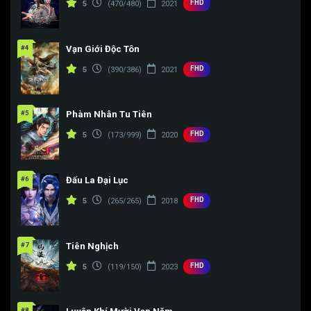
FHD
5
(470/480)
2021
#4
Vạn Giới Độc Tôn
FHD
5
(390/386)
2021
#5
Phàm Nhân Tu Tiên
FHD
5
(173/999)
2020
#6
Đấu La Đại Lục
FHD
5
(265/265)
2018
#7
Tiên Nghịch
FHD
5
(119/150)
2023
#8