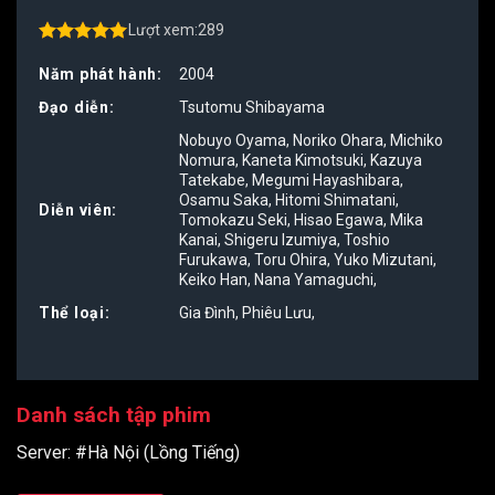
Lượt xem:
289
4.50
out of
5
Năm phát hành:
2004
Đạo diễn:
Tsutomu Shibayama
Nobuyo Oyama
,
Noriko Ohara
,
Michiko
Nomura
,
Kaneta Kimotsuki
,
Kazuya
Tatekabe
,
Megumi Hayashibara
,
Osamu Saka
,
Hitomi Shimatani
,
Diễn viên:
Tomokazu Seki
,
Hisao Egawa
,
Mika
Kanai
,
Shigeru Izumiya
,
Toshio
Furukawa
,
Toru Ohira
,
Yuko Mizutani
,
Keiko Han
,
Nana Yamaguchi
,
Thể loại:
Gia Đình
,
Phiêu Lưu
,
Danh sách tập phim
Server:
#Hà Nội (Lồng Tiếng)