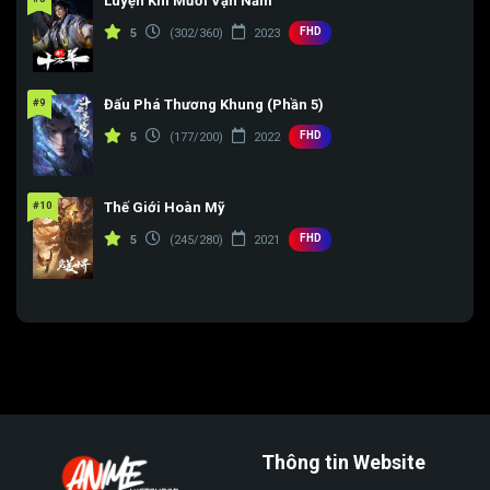
Luyện Khí Mười Vạn Năm
FHD
5
(302/360)
2023
#9
Đấu Phá Thương Khung (Phần 5)
FHD
5
(177/200)
2022
#10
Thế Giới Hoàn Mỹ
FHD
5
(245/280)
2021
Thông tin Website