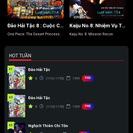
Lượt xem:
114
Lượt xem:
154
Đảo Hải Tặc 8 : Cuộc Chiến Ở Vương Quốc Alabasta
Kaiju No.8: Nhiệm Vụ Trinh Sát
One Piece: The Desert Princess
Kaiju No. 8: Mission Recon
and the Pirates: Adventure in
Alabasta
HOT TUẦN
#1
Đảo Hải Tặc
FHD
5
(1151/1190)
1999
#2
Đảo Hải Tặc
FHD
5
(1153/1190)
1999
#3
Nghịch Thiên Chí Tôn