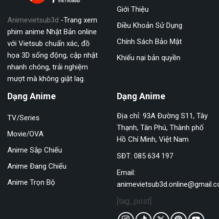
Giới Thiệu
Animevietsub3d
-Trang xem
Điều Khoản Sử Dụng
phim anime Nhật Bản online
Chính Sách Bảo Mật
với Vietsub chuẩn xác, đồ
họa 3D sống động, cập nhật
Khiếu nại bản quyền
nhanh chóng, trải nghiệm
mượt mà không giật lag.
Dạng Anime
Dạng Anime
Địa chỉ: 93A Đường S11, Tây
TV/Series
Thạnh, Tân Phú, Thành phố
Movie/OVA
Hồ Chí Minh, Việt Nam
Anime Sắp Chiếu
SĐT: 085 634 197
Anime Đang Chiếu
Email:
Anime Trọn Bộ
animevietsub3d.online@gmail.
[tag_post]