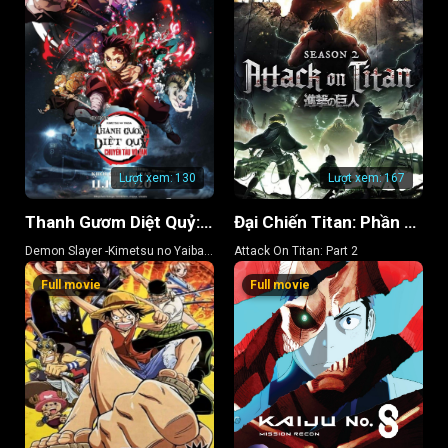
Lượt xem:
130
Lượt xem:
167
Thanh Gươm Diệt Quỷ: Chuyến Tàu Vô Tận
Đại Chiến Titan: Phần Đại Chiến Titan: Vị khách bất ngờ
Demon Slayer -Kimetsu no Yaiba-
Attack On Titan: Part 2
The Movie: Mugen Train
Full movie
Full movie