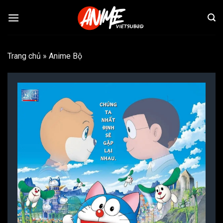
Bỏ
qua
nội
dung
Trang chủ
»
Anime Bộ