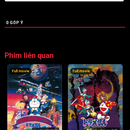
0
GÓP Ý
Phim liên quan
Full movie
Full movie