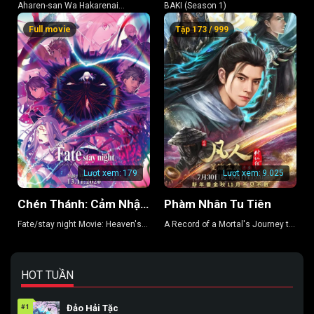
Aharen-san Wa Hakarenai
BAKI (Season 1)
(Season 2)
Full movie
Tập 173 / 999
Lượt xem:
179
Lượt xem:
9.025
Chén Thánh: Cảm Nhận Thiên Đường 3 – Khúc Xuân Ca
Phàm Nhân Tu Tiên
Fate/stay night Movie: Heaven's
A Record of a Mortal's Journey to
Feel 3
Immortality
HOT TUẦN
#1
Đảo Hải Tặc