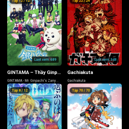
Tập 12 / 12
Tập 22 / 24
Lượt xem:
689
Lượt xem:
948
GINTAMA – Thầy Ginpachi Ở Lớp 3-Z
Gachiakuta
GINTAMA - Mr. Ginpachi's Zany
Gachiakuta
Class
Tập 8 / 12
Tập 70 / 70