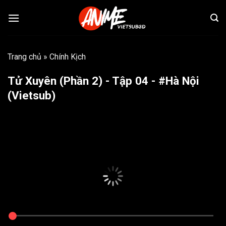
Bỏ
qua
nội
dung
Trang chủ
»
Chính Kịch
Tử Xuyên (Phần 2) - Tập 04 - #Hà Nội
(Vietsub)