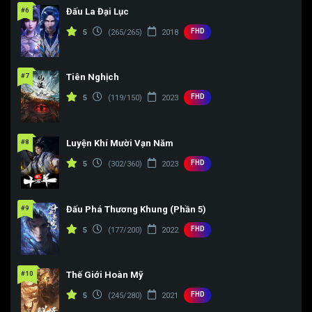
#6
Đấu La Đại Lục
FHD
5
(265/265)
2018
#7
Tiên Nghịch
FHD
5
(119/150)
2023
#8
Luyện Khí Mười Vạn Năm
FHD
5
(302/360)
2023
#9
Đấu Phá Thương Khung (Phần 5)
FHD
5
(177/200)
2022
#10
Thế Giới Hoàn Mỹ
FHD
5
(245/280)
2021