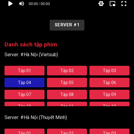
00:00 / 00:00
SERVER #1
Danh sách tập phim
Server:
#Hà Nội (Vietsub)
Tập 01
Tập 02
Tập 03
Tập 04
Tập 05
Tập 06
Tập 07
Tập 08
Tập 09
Tập 10
Tập 11
Tập 12
Server:
#Hà Nội (Thuyết Minh)
Tập 13
Tập 14
Tập 15
Tập 16
Tập 17
Tập 18
Tập 01
Tập 02
Tập 03