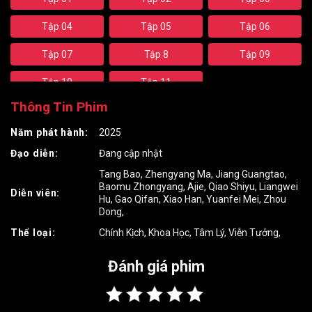
Tập 19
Tập 20
Tập 21
Tập 04
Tập 05
Tập 06
Tập 22
Tập 23
Tập 24
Tập 07
Tập 8
Tập 09
Tập 25
Tập 10
Tập 11
Thông Tin Phim
Năm phát hành:
2025
Đạo diễn:
Đang cập nhật
Tang Bao
,
Zhengyang Ma
,
Jiang Guangtao
,
Baomu Zhongyang
,
Ajie
,
Qiao Shiyu
,
Liangwei
Diễn viên:
Hu
,
Gao Qifan
,
Xiao Han
,
Yuanfei Mei
,
Zhou
Dong
,
Thể loại:
Chính Kịch
,
Khoa Học
,
Tâm Lý
,
Viễn Tưởng
,
Đánh giá phim