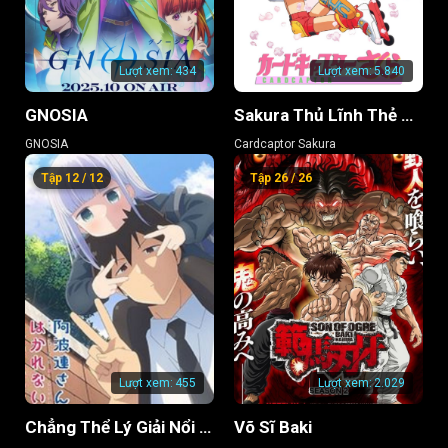
Lượt xem:
434
Lượt xem:
5.840
GNOSIA
Sakura Thủ Lĩnh Thẻ Bài
GNOSIA
Cardcaptor Sakura
Tập 12 / 12
Tập 26 / 26
Lượt xem:
455
Lượt xem:
2.029
Chẳng Thể Lý Giải Nổi Aharen-san (Phần 2)
Võ Sĩ Baki