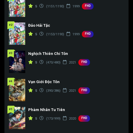
FHD
5
(1151/1190)
1999
#2
Đảo Hải Tặc
FHD
5
(1153/1190)
1999
#3
Nghịch Thiên Chí Tôn
FHD
5
(470/480)
2021
#4
Vạn Giới Độc Tôn
FHD
5
(390/386)
2021
#5
Phàm Nhân Tu Tiên
FHD
5
(173/999)
2020