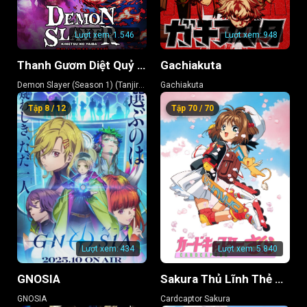
Lượt xem:
1.546
Lượt xem:
948
Thanh Gươm Diệt Quỷ (Phần 1) (Kamado Tanjiro Lập Chí)
Gachiakuta
Demon Slayer (Season 1) (Tanjiro
Gachiakuta
Kamado, Unwavering Resolve
Tập 8 / 12
Tập 70 / 70
Arc)
Lượt xem:
434
Lượt xem:
5.840
GNOSIA
Sakura Thủ Lĩnh Thẻ Bài
GNOSIA
Cardcaptor Sakura