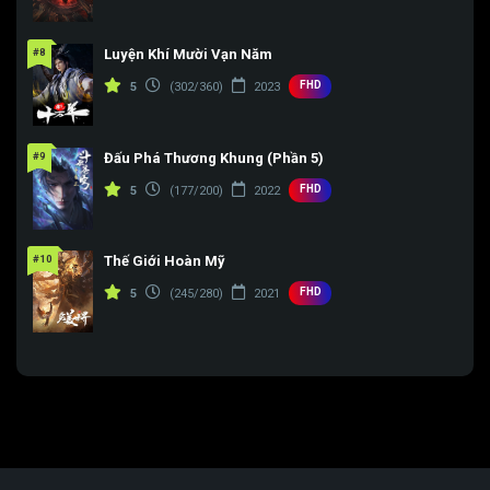
#8
Luyện Khí Mười Vạn Năm
FHD
5
(302/360)
2023
#9
Đấu Phá Thương Khung (Phần 5)
FHD
5
(177/200)
2022
#10
Thế Giới Hoàn Mỹ
FHD
5
(245/280)
2021