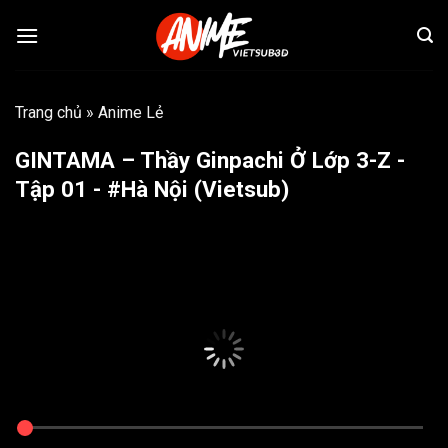
Bỏ
qua
nội
dung
Trang chủ
»
Anime Lẻ
GINTAMA – Thầy Ginpachi Ở Lớp 3-Z -
Tập 01 - #Hà Nội (Vietsub)