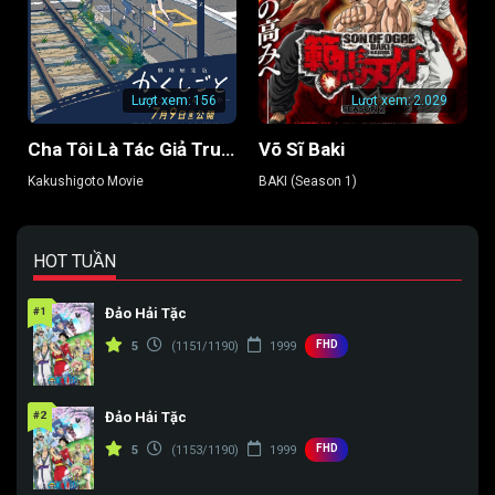
Lượt xem:
156
Lượt xem:
2.029
Cha Tôi Là Tác Giả Truyện Tranh Thô Tục
Võ Sĩ Baki
Kakushigoto Movie
BAKI (Season 1)
HOT TUẦN
#1
Đảo Hải Tặc
FHD
5
(1151/1190)
1999
#2
Đảo Hải Tặc
FHD
5
(1153/1190)
1999