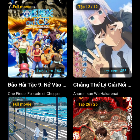
Full movie
Tập 12 / 12
Lượt xem:
164
Lượt xem:
455
Đảo Hải Tặc 9: Nở Vào Mùa Đông, Hoa Sakura Diệu Kỳ
Chẳng Thể Lý Giải Nổi Aharen-san (Phần 2)
One Piece: Episode of Chopper
Aharen-san Wa Hakarenai
Plus: Bloom in the Winter, Miracle
(Season 2)
Full movie
Tập 26 / 26
Cherry Blossom