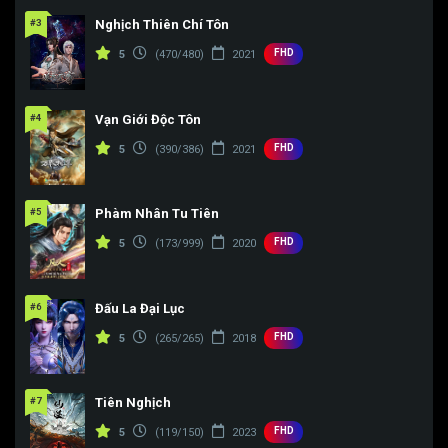
#3
Nghịch Thiên Chí Tôn
FHD
5
(470/480)
2021
#4
Vạn Giới Độc Tôn
FHD
5
(390/386)
2021
#5
Phàm Nhân Tu Tiên
FHD
5
(173/999)
2020
#6
Đấu La Đại Lục
FHD
5
(265/265)
2018
#7
Tiên Nghịch
FHD
5
(119/150)
2023