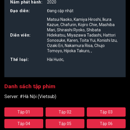
5
Năm phát hành:
2020
Đạo diễn:
Đang cập nhật
Matsui Naoko
,
Kamiya Hiroshi
,
Ikura
Kazue
,
Chafurin
,
Kojiro Chie
,
Mashiba
Mari
,
Shiraishi Ryoko
,
Shibata
Diễn viên:
Hidekatsu
,
Miyazawa Tadashi
,
Hattori
Sonosuke
,
Karen
,
Toita Yui
,
Konishi Izu
,
Ozaki Eri
,
Nakamura Risa
,
Chujo
Tomoyo
,
Hijioka Takuro
,
,
Thể loại:
Hài Hước
,
Danh sách tập phim
Server:
#Hà Nội (Vietsub)
Tập 01
Tập 02
Tập 03
Tập 04
Tập 05
Tập 06