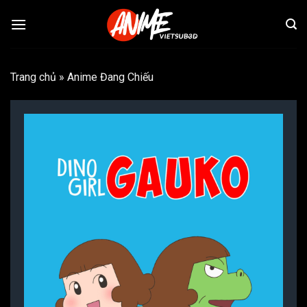
Bỏ
qua
nội
dung
Trang chủ
»
Anime Đang Chiếu