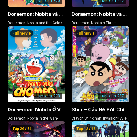
Lượt xem:
320
Lượt xem:
252
Doraemon: Nobita và Chuyến Tàu Tốc Hành Ngân Hà
Doraemon: Nobita và Ba Chàng Hiệp Sĩ Mộng Mơ
Doraemon: Nobita and the Galaxy
Doraemon: Nobita's Three
Super-express
Visionary Swordsmen
Full movie
Full movie
Lượt xem:
293
Lượt xem:
287
Doraemon: Nobita Ở Vương Quốc Chó Mèo
Shin – Cậu Bé Bút Chì 25
Doraemon: Nobita in the Wan-
Crayon Shin-chan: Invasion!! Alien
Nyan Spacetime Odyssey
Shiriri
Tập 26 / 26
Tập 12 / 12