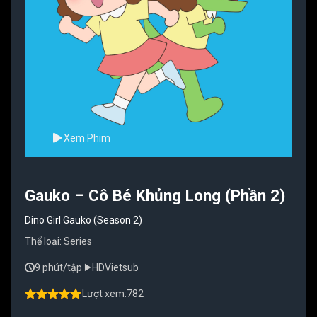
Xem Phim
Gauko – Cô Bé Khủng Long (Phần 2)
Dino Girl Gauko (Season 2)
Thể loại:
Series
9 phút/tập
HD
Vietsub
Lượt xem:
782
4.50
out of