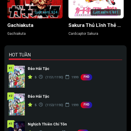
Lượt xem:
924
Lượt xem:
5.831
Gachiakuta
Sakura Thủ Lĩnh Thẻ Bài
Gachiakuta
Cardcaptor Sakura
HOT TUẦN
#1
Đảo Hải Tặc
FHD
5
(1151/1190)
1999
#2
Đảo Hải Tặc
FHD
5
(1153/1190)
1999
#3
Nghịch Thiên Chí Tôn