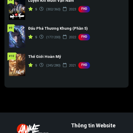
Luyện Khí Mười Vạn Năm
FHD
5
(302/360)
2023
#9
Đấu Phá Thương Khung (Phần 5)
FHD
5
(177/200)
2022
#10
Thế Giới Hoàn Mỹ
FHD
5
(245/280)
2021
Thông tin Website