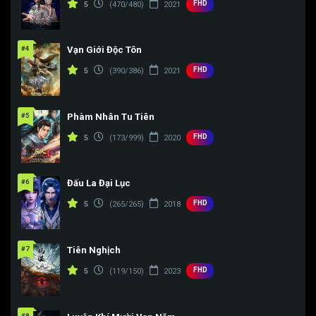
FHD
5
(470/480)
2021
#4
Vạn Giới Độc Tôn
FHD
5
(390/386)
2021
#5
Phàm Nhân Tu Tiên
FHD
5
(173/999)
2020
#6
Đấu La Đại Lục
FHD
5
(265/265)
2018
#7
Tiên Nghịch
FHD
5
(119/150)
2023
#8