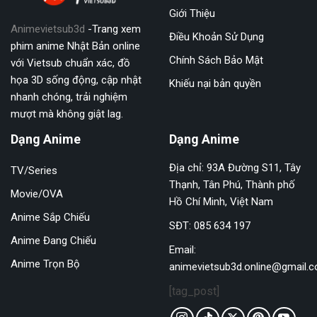
Giới Thiệu
Animevietsub3d
-Trang xem
Điều Khoản Sử Dụng
phim anime Nhật Bản online
Chính Sách Bảo Mật
với Vietsub chuẩn xác, đồ
họa 3D sống động, cập nhật
Khiếu nại bản quyền
nhanh chóng, trải nghiệm
mượt mà không giật lag.
Dạng Anime
Dạng Anime
Địa chỉ: 93A Đường S11, Tây
TV/Series
Thạnh, Tân Phú, Thành phố
Movie/OVA
Hồ Chí Minh, Việt Nam
Anime Sắp Chiếu
SĐT: 085 634 197
Anime Đang Chiếu
Email:
Anime Trọn Bộ
animevietsub3d.online@gmail.
[tag_post]