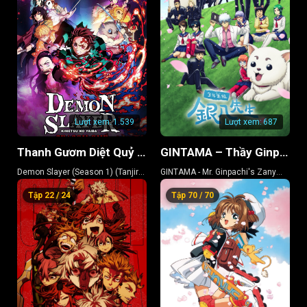
Lượt xem:
1.539
Lượt xem:
687
Thanh Gươm Diệt Quỷ (Phần 1) (Kamado Tanjiro Lập Chí)
GINTAMA – Thầy Ginpachi Ở Lớp 3-Z
Demon Slayer (Season 1) (Tanjiro
GINTAMA - Mr. Ginpachi's Zany
Kamado, Unwavering Resolve
Class
Tập 22 / 24
Tập 70 / 70
Arc)