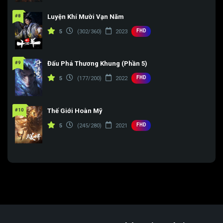
#8
Luyện Khí Mười Vạn Năm
FHD
5
(302/360)
2023
#9
Đấu Phá Thương Khung (Phần 5)
FHD
5
(177/200)
2022
#10
Thế Giới Hoàn Mỹ
FHD
5
(245/280)
2021