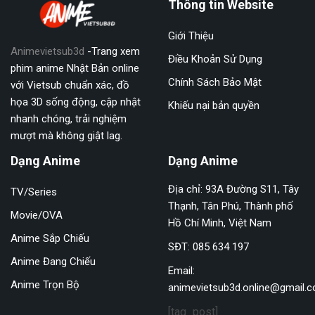
Thông tin Website
Giới Thiệu
Animevietsub3d
-Trang xem
Điều Khoản Sử Dụng
phim anime Nhật Bản online
Chính Sách Bảo Mật
với Vietsub chuẩn xác, đồ
họa 3D sống động, cập nhật
Khiếu nại bản quyền
nhanh chóng, trải nghiệm
mượt mà không giật lag.
Dạng Anime
Dạng Anime
Địa chỉ: 93A Đường S11, Tây
TV/Series
Thạnh, Tân Phú, Thành phố
Movie/OVA
Hồ Chí Minh, Việt Nam
Anime Sắp Chiếu
SĐT: 085 634 197
Anime Đang Chiếu
Email:
Anime Trọn Bộ
animevietsub3d.online@gmail.
[tag_post]