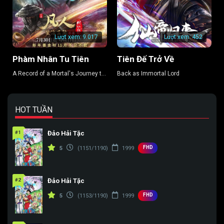
Lượt xem:
9.017
Lượt xem:
452
Phàm Nhân Tu Tiên
Tiên Đế Trở Về
A Record of a Mortal's Journey to
Back as Immortal Lord
Immortality
HOT TUẦN
#1
Đảo Hải Tặc
FHD
5
(1151/1190)
1999
#2
Đảo Hải Tặc
FHD
5
(1153/1190)
1999