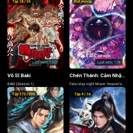
Tập 26 / 26
Full movie
Cherry Blossom
Lượt xem:
2.027
Lượt xem:
179
Võ Sĩ Baki
Chén Thánh: Cảm Nhận Thiên Đường 3 – Khúc Xuân Ca
BAKI (Season 1)
Fate/stay night Movie: Heaven's
Feel 3
Tập 173 / 999
Tập 9 / 16