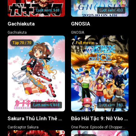
Lượt xem:
948
Lượt xem:
433
Gachiakuta
GNOSIA
Gachiakuta
GNOSIA
Tập 70 / 70
Full movie
Lượt xem:
5.838
Lượt xem:
163
Sakura Thủ Lĩnh Thẻ Bài
Đảo Hải Tặc 9: Nở Vào Mùa Đông, Hoa Sakura Diệu Kỳ
Cardcaptor Sakura
One Piece: Episode of Chopper
Plus: Bloom in the Winter, Miracle