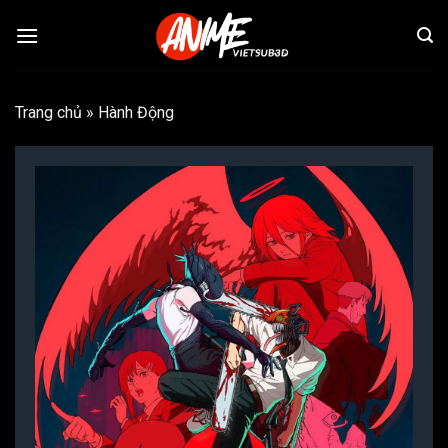
Bỏ
qua
nội
dung
Trang chủ
»
Hành Động