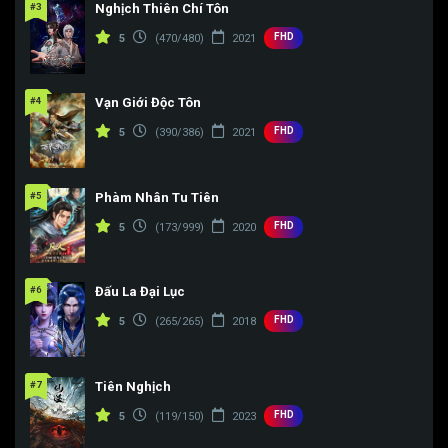
#3
Nghịch Thiên Chí Tôn
FHD
5
(470/480)
2021
#4
Vạn Giới Độc Tôn
FHD
5
(390/386)
2021
#5
Phàm Nhân Tu Tiên
FHD
5
(173/999)
2020
#6
Đấu La Đại Lục
FHD
5
(265/265)
2018
#7
Tiên Nghịch
FHD
5
(119/150)
2023