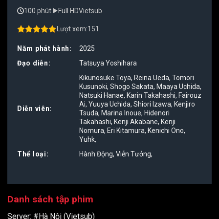
100 phút
Full HD
Vietsub
Lượt xem:
151
4.50
out of
5
Năm phát hành:
2025
Đạo diễn:
Tatsuya Yoshihara
Kikunosuke Toya
,
Reina Ueda
,
Tomori
Kusunoki
,
Shogo Sakata
,
Maaya Uchida
,
Natsuki Hanae
,
Karin Takahashi
,
Fairouz
Ai
,
Yuuya Uchida
,
Shiori Izawa
,
Kenjiro
Diễn viên:
Tsuda
,
Marina Inoue
,
Hidenori
Takahashi
,
Kenji Akabane
,
Kenji
Nomura
,
Eri Kitamura
,
Kenichi Ono
,
Yuhk
,
Thể loại:
Hành Động
,
Viễn Tưởng
,
Danh sách tập phim
Server:
#Hà Nội (Vietsub)