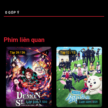
0
GÓP Ý
Phim liên quan
Tập 26 / 26
Tập 12 / 12
Lượt xem:
1.500
Lượt xem:
659