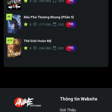
FHD
5
(302/360)
2023
#9
Đấu Phá Thương Khung (Phần 5)
FHD
5
(177/200)
2022
#10
Thế Giới Hoàn Mỹ
FHD
5
(245/280)
2021
Thông tin Website
Giới Thiệu