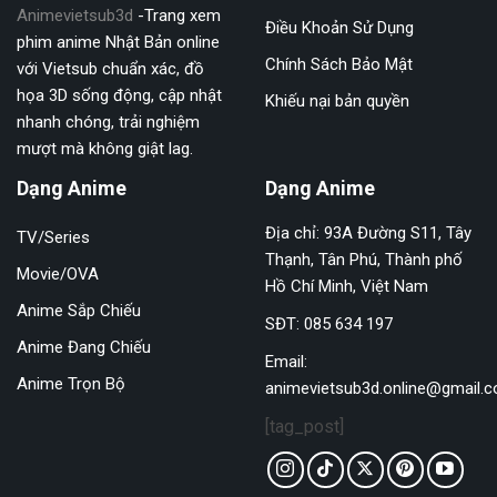
Animevietsub3d
-Trang xem
Điều Khoản Sử Dụng
phim anime Nhật Bản online
Chính Sách Bảo Mật
với Vietsub chuẩn xác, đồ
họa 3D sống động, cập nhật
Khiếu nại bản quyền
nhanh chóng, trải nghiệm
mượt mà không giật lag.
Dạng Anime
Dạng Anime
Địa chỉ: 93A Đường S11, Tây
TV/Series
Thạnh, Tân Phú, Thành phố
Movie/OVA
Hồ Chí Minh, Việt Nam
Anime Sắp Chiếu
SĐT: 085 634 197
Anime Đang Chiếu
Email:
Anime Trọn Bộ
animevietsub3d.online@gmail.
[tag_post]