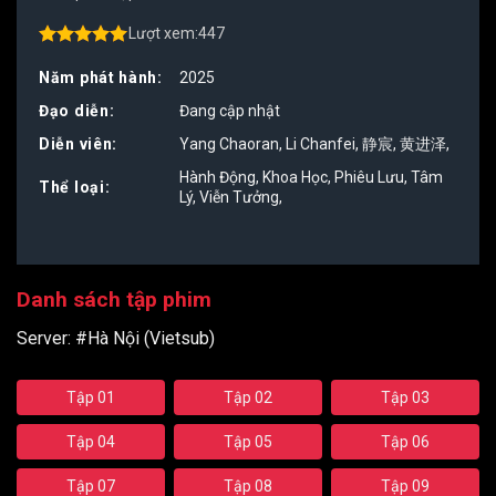
Lượt xem:
447
4.50
out of
5
Năm phát hành:
2025
Đạo diễn:
Đang cập nhật
Diễn viên:
Yang Chaoran
,
Li Chanfei
,
静宸
,
黄进泽
,
Hành Động
,
Khoa Học
,
Phiêu Lưu
,
Tâm
Thể loại:
Lý
,
Viễn Tưởng
,
Danh sách tập phim
Server:
#Hà Nội (Vietsub)
Tập 01
Tập 02
Tập 03
Tập 04
Tập 05
Tập 06
Tập 07
Tập 08
Tập 09