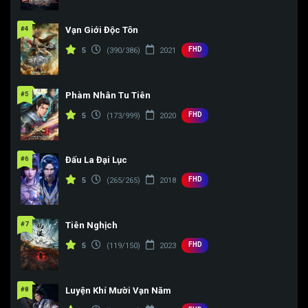
#4
Vạn Giới Độc Tôn
FHD
5
(390/386)
2021
#5
Phàm Nhân Tu Tiên
FHD
5
(173/999)
2020
#6
Đấu La Đại Lục
FHD
5
(265/265)
2018
#7
Tiên Nghịch
FHD
5
(119/150)
2023
#8
Luyện Khí Mười Vạn Năm