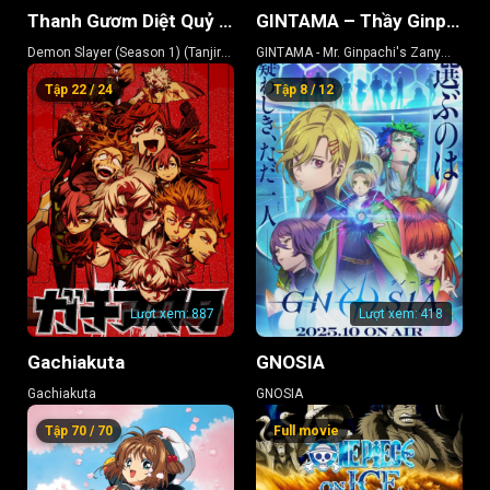
Thanh Gươm Diệt Quỷ (Phần 1) (Kamado Tanjiro Lập Chí)
GINTAMA – Thầy Ginpachi Ở Lớp 3-Z
Demon Slayer (Season 1) (Tanjiro
GINTAMA - Mr. Ginpachi's Zany
Kamado, Unwavering Resolve
Class
Tập 22 / 24
Tập 8 / 12
Arc)
Lượt xem:
887
Lượt xem:
418
Gachiakuta
GNOSIA
Gachiakuta
GNOSIA
Tập 70 / 70
Full movie