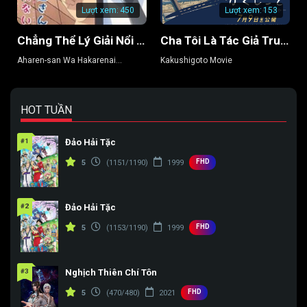
Lượt xem:
450
Lượt xem:
153
Chẳng Thể Lý Giải Nổi Aharen-san (Phần 2)
Cha Tôi Là Tác Giả Truyện Tranh Thô Tục
Aharen-san Wa Hakarenai
Kakushigoto Movie
(Season 2)
HOT TUẦN
#1
Đảo Hải Tặc
FHD
5
(1151/1190)
1999
#2
Đảo Hải Tặc
FHD
5
(1153/1190)
1999
#3
Nghịch Thiên Chí Tôn
FHD
5
(470/480)
2021