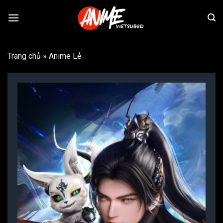
Bỏ
qua
nội
dung
Trang chủ
»
Anime Lẻ