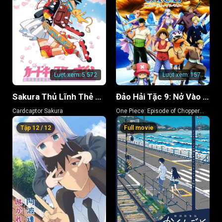
Lượt xem:
5.572
Lượt xem:
157
Sakura Thủ Lĩnh Thẻ Bài
Đảo Hải Tặc 9: Nở Vào Mùa Đông, Hoa Sakura Diệu Kỳ
Cardcaptor Sakura
One Piece: Episode of Chopper
Plus: Bloom in the Winter, Miracle
Tập 12 / 12
Full movie
Cherry Blossom