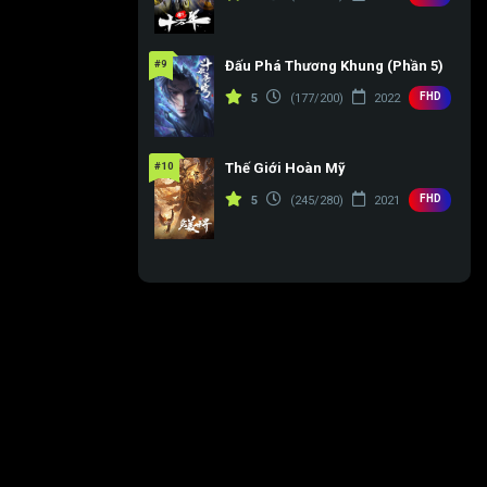
#9
Đấu Phá Thương Khung (Phần 5)
FHD
5
(177/200)
2022
#10
Thế Giới Hoàn Mỹ
FHD
5
(245/280)
2021