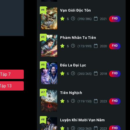
#4
Vạn Giới Độc Tôn
FHD
5
(390/386)
2021
#5
Phàm Nhân Tu Tiên
FHD
5
(173/999)
2020
#6
Đấu La Đại Lục
FHD
5
(265/265)
2018
Tập 7
Tập 13
#7
Tiên Nghịch
FHD
5
(119/150)
2023
#8
Luyện Khí Mười Vạn Năm
FHD
5
(302/360)
2023