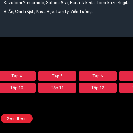
Kazutomi Yamamoto
,
Satomi Arai
,
Hana Takeda
,
Tomokazu Sugita
,
Bí Ẩn
,
Chính Kịch
,
Khoa Học
,
Tâm Lý
,
Viễn Tưởng
,
Tập 4
Tập 5
Tập 6
Tập 10
Tập 11
Tập 12
Xem thêm