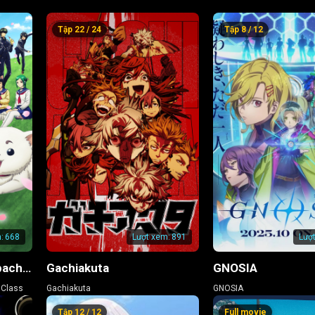
Tập 22 / 24
Tập 8 / 12
:
668
Lượt xem:
891
Lượ
GINTAMA – Thầy Ginpachi Ở Lớp 3-Z
Gachiakuta
GNOSIA
 Class
Gachiakuta
GNOSIA
Tập 12 / 12
Full movie