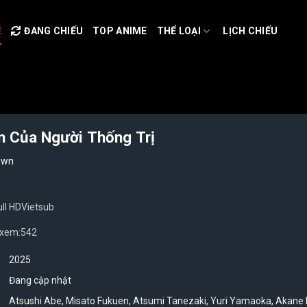
Ẻ
ĐANG CHIẾU
TOP ANIME
THỂ LOẠI
LỊCH CHIẾU
 Của Người Thống Trị
rown
ull HD
Vietsub
 xem:
542
2025
Đang cập nhật
Atsushi Abe
,
Misato Fukuen
,
Atsumi Tanezaki
,
Yuri Yamaoka
,
Akane F