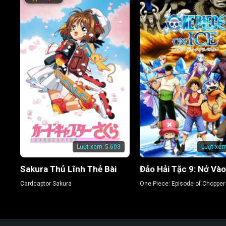
Lượt xem:
5.603
Lượt xem
Sakura Thủ Lĩnh Thẻ Bài
Cardcaptor Sakura
One Piece: Episode of Chopper 
Bloom in the Winter, Miracle C
Blossom