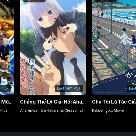
:
157
Lượt xem:
451
Lượ
Đảo Hải Tặc 9: Nở Vào Mùa Đông, Hoa Sakura Diệu Kỳ
Chẳng Thể Lý Giải Nổi Aharen-san (Phần 2)
Plus:
Aharen-san Wa Hakarenai (Season 2)
Kakushigoto Movie
herry