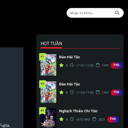
HOT TUẦN
#1
Đảo Hải Tặc
FHD
5
(1151/1190)
1999
#2
Đảo Hải Tặc
FHD
5
(1153/1190)
1999
#3
Nghịch Thiên Chí Tôn
FHD
5
(470/480)
2021
ujita
,