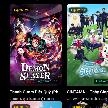
Tập 26 / 26
Tập 12 / 12
Lượt xem:
1.510
Lượt xem
Thanh Gươm Diệt Quỷ (Phần 1) (Kamado Tanjiro Lập Chí)
Demon Slayer (Season 1) (Tanjiro
GINTAMA - Mr. Ginpachi's Zany
Kamado, Unwavering Resolve Arc)
Tập 70 / 70
Full movie