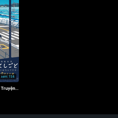
t xem:
154
Cha Tôi Là Tác Giả Truyện Tranh Thô Tục