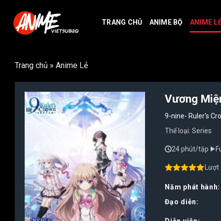
Bỏ
qua
TRANG CHỦ
ANIME BỘ
ANIME L
nội
dung
Trang chủ
»
Anime Lẻ
Vương Miện
9-nine- Ruler's C
Thể loại:
Series
24 phút/tập
F
Lượt
4.50
out of
5
Năm phát hành:
Đạo diễn:
Diễn viên: