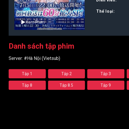
Thể loại:
Xem Phim
Danh sách tập phim
Server:
#Hà Nội (Vietsub)
Tập 1
Tập 2
Tập 3
Tập 8
Tập 8.5
Tập 9