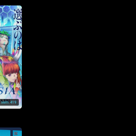
t xem:
419