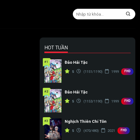
HOT TUẦN
)
#1
Đảo Hải Tặc
FHD
5
(1151/1190)
1999
#2
Đảo Hải Tặc
FHD
5
(1153/1190)
1999
#3
Nghịch Thiên Chí Tôn
FHD
5
(470/480)
2021