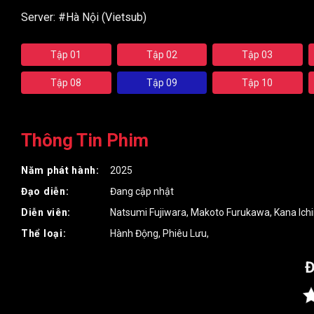
Server:
#Hà Nội (Vietsub)
Tập 01
Tập 02
Tập 03
Tập 08
Tập 09
Tập 10
Thông Tin Phim
Năm phát hành:
2025
Đạo diễn:
Đang cập nhật
Diễn viên:
Natsumi Fujiwara
,
Makoto Furukawa
,
Kana Ich
Thể loại:
Hành Động
,
Phiêu Lưu
,
Đ