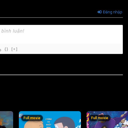
Đăng nhập
{}
[+]
Full movie
Full movie