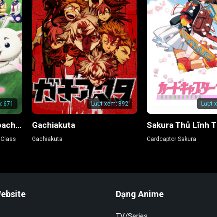
:
671
Lượt xem:
892
Lượt 
GINTAMA – Thầy Ginpachi Ở Lớp 3-Z
Gachiakuta
Sakura Thủ Lĩnh T
 Class
Gachiakuta
Cardcaptor Sakura
Website
Dạng Anime
TV/Series