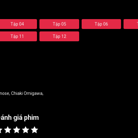
Tập 04
Tập 05
Tập 06
Tập 11
Tập 12
inose
,
Chiaki Omigawa
,
ánh giá phim