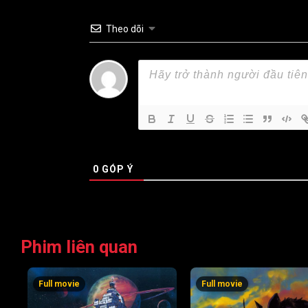
Theo dõi
0
GÓP Ý
Phim liên quan
Full movie
Full movie