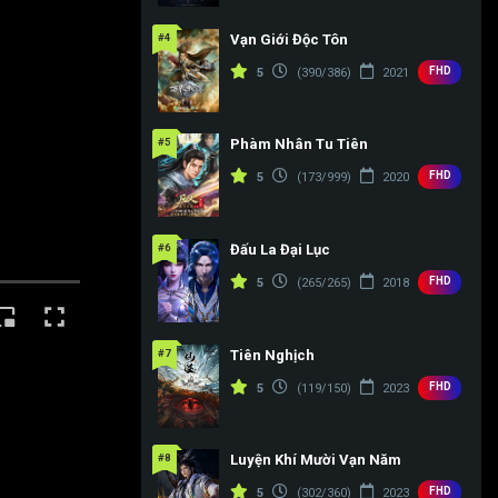
#4
Vạn Giới Độc Tôn
FHD
5
(390/386)
2021
#5
Phàm Nhân Tu Tiên
FHD
5
(173/999)
2020
#6
Đấu La Đại Lục
FHD
5
(265/265)
2018
#7
Tiên Nghịch
FHD
5
(119/150)
2023
#8
Luyện Khí Mười Vạn Năm
FHD
5
(302/360)
2023