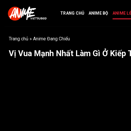
Bỏ
qua
TRANG CHỦ
ANIME BỘ
ANIME L
nội
dung
Trang chủ
»
Anime Đang Chiếu
Vị Vua Mạnh Nhất Làm Gì Ở Kiếp T