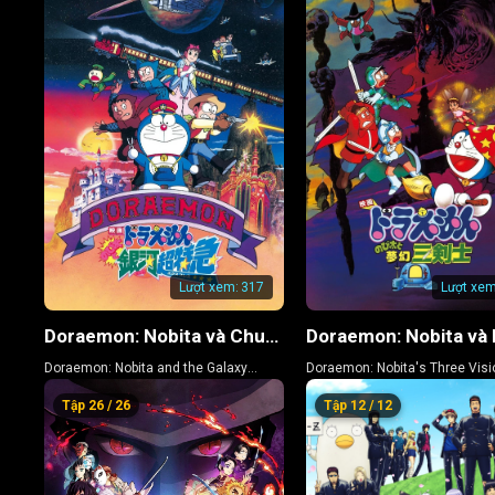
Lượt xem:
317
Lượt xem
Doraemon: Nobita và Chuyến Tàu Tốc Hành Ngân Hà
Doraemon: Nobita and the Galaxy
Doraemon: Nobita's Three Visi
Super-express
Swordsmen
Tập 26 / 26
Tập 12 / 12