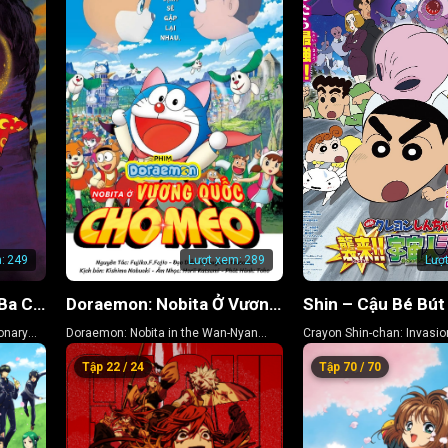
:
249
Lượt xem:
289
Lượ
Doraemon: Nobita và Ba Chàng Hiệp Sĩ Mộng Mơ
Doraemon: Nobita Ở Vương Quốc Chó Mèo
Shin – Cậu Bé Bút
onary
Doraemon: Nobita in the Wan-Nyan
Crayon Shin-chan: Invasion
Spacetime Odyssey
Shiriri
Tập 22 / 24
Tập 70 / 70