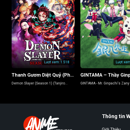
Lượt xem:
1.518
Lượt xem
Thanh Gươm Diệt Quỷ (Phần 1) (Kamado Tanjiro Lập Chí)
Demon Slayer (Season 1) (Tanjiro
GINTAMA - Mr. Ginpachi's Zany
Kamado, Unwavering Resolve Arc)
Thông tin 
Giới Thiệu