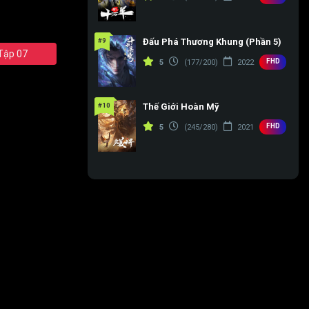
#9
Đấu Phá Thương Khung (Phần 5)
Tập 07
FHD
5
(177/200)
2022
#10
Thế Giới Hoàn Mỹ
FHD
5
(245/280)
2021