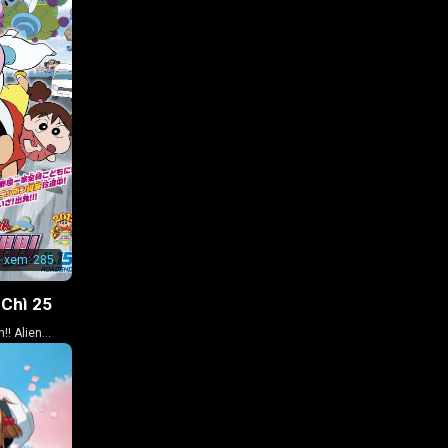
t xem:
285
 Chì 25
!! Alien