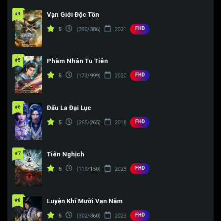
#4
Vạn Giới Độc Tôn
FHD
5
(390/386)
2021
#5
Phàm Nhân Tu Tiên
FHD
5
(173/999)
2020
#6
Đấu La Đại Lục
FHD
5
(265/265)
2018
#7
Tiên Nghịch
FHD
5
(119/150)
2023
#8
Luyện Khí Mười Vạn Năm
FHD
5
(302/360)
2023