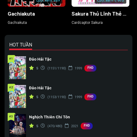
Lượt xem:
889
Lượt xem:
5.603
Gachiakuta
Sakura Thủ Lĩnh Thẻ Bài
Gachiakuta
Cardcaptor Sakura
HOT TUẦN
#1
Đảo Hải Tặc
FHD
5
(1151/1190)
1999
#2
Đảo Hải Tặc
FHD
5
(1153/1190)
1999
#3
Nghịch Thiên Chí Tôn
FHD
5
(470/480)
2021