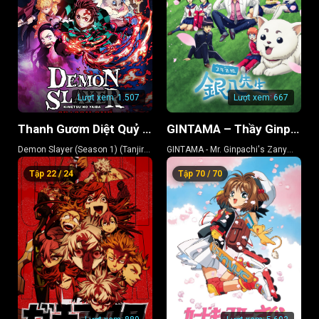
Lượt xem:
1.507
Lượt xem:
667
Thanh Gươm Diệt Quỷ (Phần 1) (Kamado Tanjiro Lập Chí)
GINTAMA – Thầy Ginpachi Ở Lớp 3-Z
Demon Slayer (Season 1) (Tanjiro
GINTAMA - Mr. Ginpachi's Zany
Kamado, Unwavering Resolve
Class
Tập 22 / 24
Tập 70 / 70
Arc)