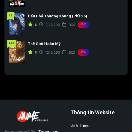
#9
Đấu Phá Thương Khung (Phần 5)
FHD
5
(177/200)
2022
#10
Thế Giới Hoàn Mỹ
FHD
5
(245/280)
2021
Thông tin Website
Giới Thiệu
Animevietsub3d
-Trang xem