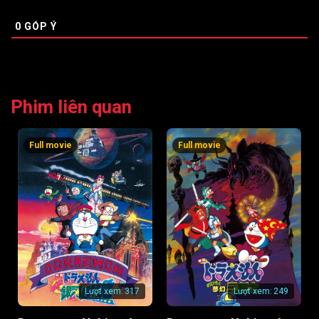
0
GÓP Ý
Phim liên quan
Full movie
Full movie
Lượt xem:
317
Lượt xem:
249