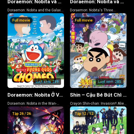
Doraemon: Nobita và Chuyến Tàu Tốc Hành Ngân Hà
Doraemon: Nobita và Ba Chàng Hiệp Sĩ Mộng Mơ
Doraemon: Nobita and the Galaxy
Doraemon: Nobita's Three
Super-express
Visionary Swordsmen
Full movie
Full movie
Lượt xem:
289
Lượt xem:
285
Doraemon: Nobita Ở Vương Quốc Chó Mèo
Shin – Cậu Bé Bút Chì 25
Doraemon: Nobita in the Wan-
Crayon Shin-chan: Invasion!! Alien
Nyan Spacetime Odyssey
Shiriri
Tập 26 / 26
Tập 12 / 12