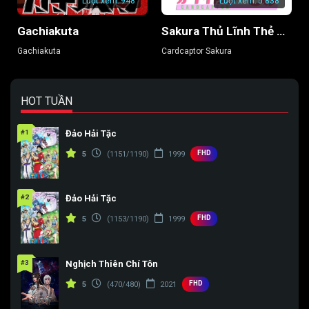
Lượt xem:
948
Lượt xem:
5.838
Gachiakuta
Sakura Thủ Lĩnh Thẻ Bài
Gachiakuta
Cardcaptor Sakura
HOT TUẦN
#1
Đảo Hải Tặc
FHD
5
(1151/1190)
1999
#2
Đảo Hải Tặc
FHD
5
(1153/1190)
1999
#3
Nghịch Thiên Chí Tôn
FHD
5
(470/480)
2021