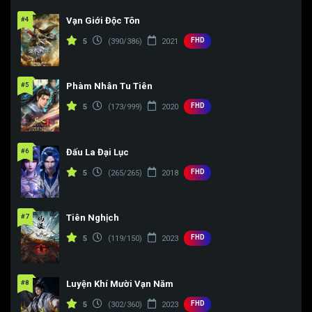
#4
Vạn Giới Độc Tôn
FHD
5
(390/386)
2021
#5
Phàm Nhân Tu Tiên
FHD
5
(173/999)
2020
#6
Đấu La Đại Lục
FHD
5
(265/265)
2018
#7
Tiên Nghịch
FHD
5
(119/150)
2023
#8
Luyện Khí Mười Vạn Năm
FHD
5
(302/360)
2023