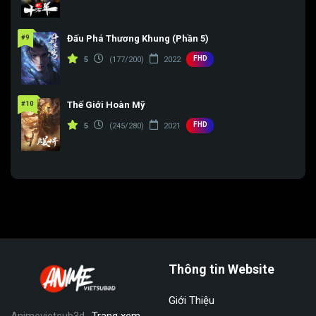
#9
Đấu Phá Thương Khung (Phần 5)
FHD
5
(177/200)
2022
#10
Thế Giới Hoàn Mỹ
FHD
5
(245/280)
2021
Thông tin Website
Giới Thiệu
Animevietsub3d
-Trang xem