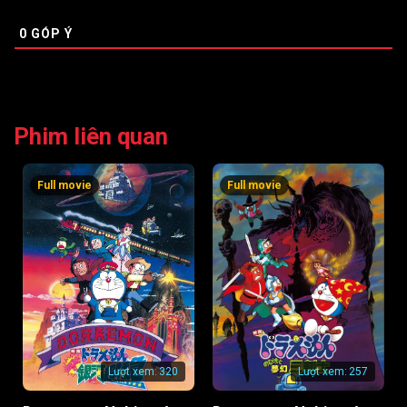
0
GÓP Ý
Phim liên quan
Full movie
Full movie
Lượt xem:
320
Lượt xem:
257