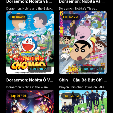
Doraemon: Nobita và Chuyến Tàu Tốc Hành Ngân Hà
Doraemon: Nobita và Ba Chàng Hiệp Sĩ Mộng Mơ
Doraemon: Nobita and the Galaxy
Doraemon: Nobita's Three
Super-express
Visionary Swordsmen
Full movie
Full movie
Lượt xem:
293
Lượt xem:
288
Doraemon: Nobita Ở Vương Quốc Chó Mèo
Shin – Cậu Bé Bút Chì 25
Doraemon: Nobita in the Wan-
Crayon Shin-chan: Invasion!! Alien
Nyan Spacetime Odyssey
Shiriri
Tập 26 / 26
Tập 12 / 12