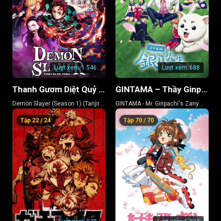
Lượt xem:
1.546
Lượt xem:
688
Thanh Gươm Diệt Quỷ (Phần 1) (Kamado Tanjiro Lập Chí)
GINTAMA – Thầy Ginpachi Ở Lớp 3-Z
Demon Slayer (Season 1) (Tanjiro
GINTAMA - Mr. Ginpachi's Zany
Kamado, Unwavering Resolve
Class
Tập 22 / 24
Tập 70 / 70
Arc)