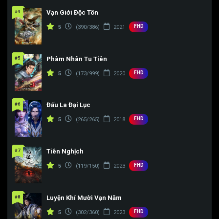
#4
Vạn Giới Độc Tôn
FHD
5
(390/386)
2021
#5
Phàm Nhân Tu Tiên
FHD
5
(173/999)
2020
#6
Đấu La Đại Lục
FHD
5
(265/265)
2018
#7
Tiên Nghịch
FHD
5
(119/150)
2023
#8
Luyện Khí Mười Vạn Năm
FHD
5
(302/360)
2023