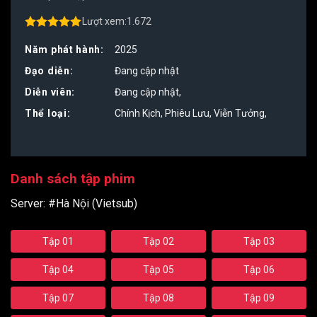
Lượt xem:
1.672
4.50
out of
5
Năm phát hành:
2025
Đạo diễn:
Đang cập nhật
Diễn viên:
Đang cập nhật
,
Thể loại:
Chính Kịch
,
Phiêu Lưu
,
Viễn Tưởng
,
Danh sách tập phim
Server:
#Hà Nội (Vietsub)
Tập 01
Tập 02
Tập 03
Tập 04
Tập 05
Tập 06
Tập 07
Tập 08
Tập 09