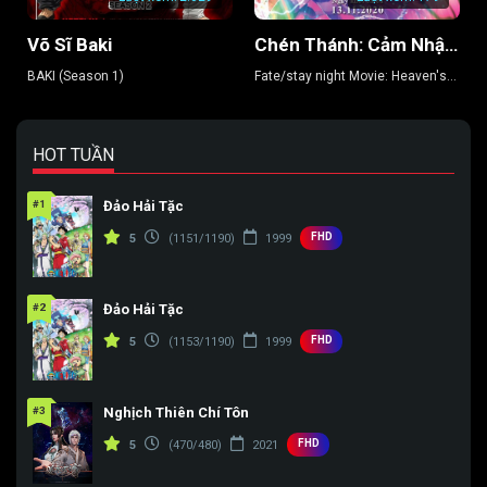
Võ Sĩ Baki
Chén Thánh: Cảm Nhận Thiên Đường 3 – Khúc Xuân Ca
BAKI (Season 1)
Fate/stay night Movie: Heaven's
Feel 3
HOT TUẦN
#1
Đảo Hải Tặc
FHD
5
(1151/1190)
1999
#2
Đảo Hải Tặc
FHD
5
(1153/1190)
1999
#3
Nghịch Thiên Chí Tôn
FHD
5
(470/480)
2021