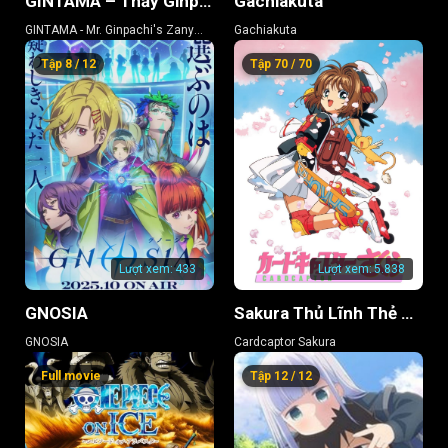
GINTAMA – Thầy Ginpachi Ở Lớp 3-Z
Gachiakuta
GINTAMA - Mr. Ginpachi's Zany
Gachiakuta
Class
Tập 8 / 12
Tập 70 / 70
Lượt xem:
433
Lượt xem:
5.838
GNOSIA
Sakura Thủ Lĩnh Thẻ Bài
GNOSIA
Cardcaptor Sakura
Full movie
Tập 12 / 12