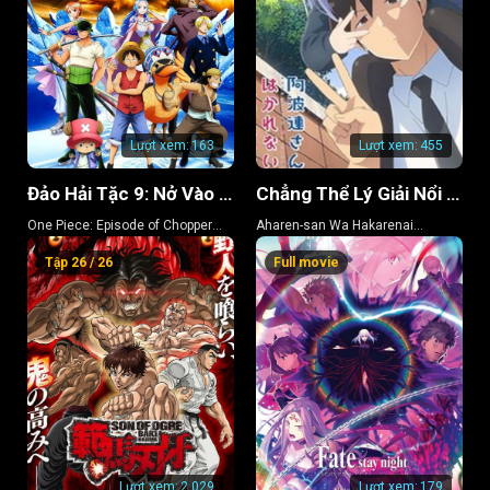
Lượt xem:
163
Lượt xem:
455
Đảo Hải Tặc 9: Nở Vào Mùa Đông, Hoa Sakura Diệu Kỳ
Chẳng Thể Lý Giải Nổi Aharen-san (Phần 2)
One Piece: Episode of Chopper
Aharen-san Wa Hakarenai
Plus: Bloom in the Winter, Miracle
(Season 2)
Tập 26 / 26
Full movie
Cherry Blossom
Lượt xem:
2.029
Lượt xem:
179