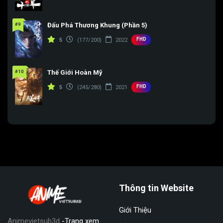
#9
Đấu Phá Thương Khung (Phần 5)
FHD
5
(177/200)
2022
#10
Thế Giới Hoàn Mỹ
FHD
5
(245/280)
2021
Thông tin Website
Giới Thiệu
Animevietsub3d
-Trang xem