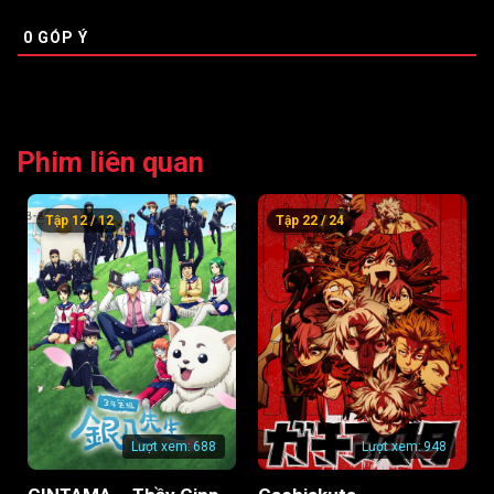
Tập 43
Tập 44
Tập 45
0
GÓP Ý
Tập 46
Tập 47
Tập 48
Tập 49
Tập 50
Tập 51
Phim liên quan
Tập 12 / 12
Tập 22 / 24
Lượt xem:
688
Lượt xem:
948