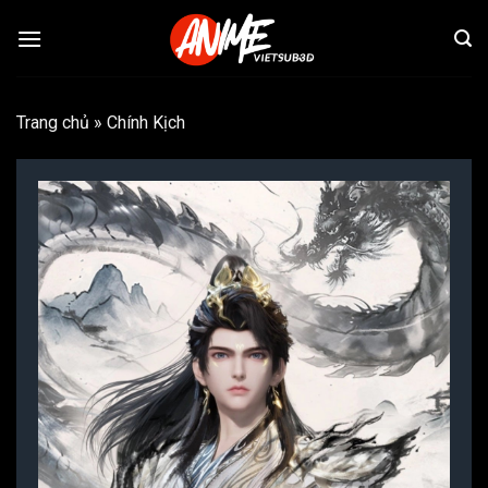
Bỏ
qua
nội
dung
Trang chủ
»
Chính Kịch