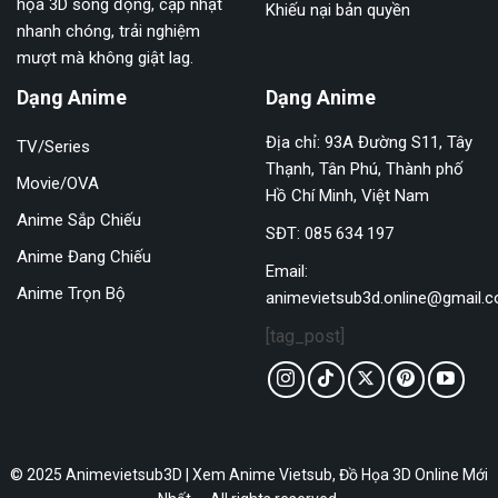
họa 3D sống động, cập nhật
Khiếu nại bản quyền
nhanh chóng, trải nghiệm
mượt mà không giật lag.
Dạng Anime
Dạng Anime
Địa chỉ: 93A Đường S11, Tây
TV/Series
Thạnh, Tân Phú, Thành phố
Movie/OVA
Hồ Chí Minh, Việt Nam
Anime Sắp Chiếu
SĐT: 085 634 197
Anime Đang Chiếu
Email:
Anime Trọn Bộ
animevietsub3d.online@gmail.
[tag_post]
© 2025 Animevietsub3D | Xem Anime Vietsub, Đồ Họa 3D Online Mới