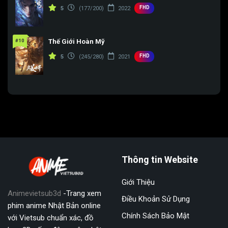
FHD
5
(177/200)
2022
#10
Thế Giới Hoàn Mỹ
FHD
5
(245/280)
2021
Thông tin Website
Giới Thiệu
Animevietsub3d
-Trang xem
Điều Khoản Sử Dụng
phim anime Nhật Bản online
Chính Sách Bảo Mật
với Vietsub chuẩn xác, đồ