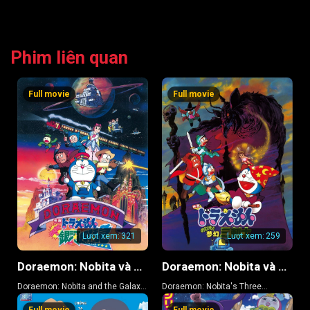
Phim liên quan
Full movie
Full movie
Lượt xem:
321
Lượt xem:
259
Doraemon: Nobita và Chuyến Tàu Tốc Hành Ngân Hà
Doraemon: Nobita và Ba Chàng Hiệp Sĩ Mộng Mơ
Doraemon: Nobita and the Galaxy
Doraemon: Nobita's Three
Super-express
Visionary Swordsmen