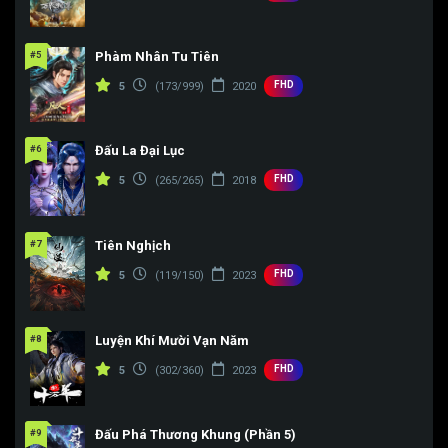
#5
Phàm Nhân Tu Tiên
FHD
5
(173/999)
2020
#6
Đấu La Đại Lục
FHD
5
(265/265)
2018
#7
Tiên Nghịch
FHD
5
(119/150)
2023
#8
Luyện Khí Mười Vạn Năm
FHD
5
(302/360)
2023
#9
Đấu Phá Thương Khung (Phần 5)