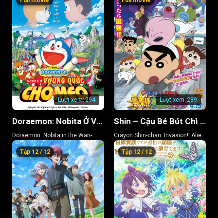
Full movie
Full movie
Lượt xem:
294
Lượt xem:
289
Doraemon: Nobita Ở Vương Quốc Chó Mèo
Shin – Cậu Bé Bút Chì 25
Doraemon: Nobita in the Wan-
Crayon Shin-chan: Invasion!! Alien
Nyan Spacetime Odyssey
Shiriri
Tập 12 / 12
Tập 12 / 12