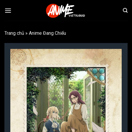
Bỏ
qua
nội
dung
Trang chủ
»
Anime Đang Chiếu