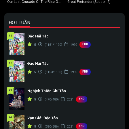
Our Last Crusade Or The Rise Of
Great Pretender (Season 2)
A New World (Season 2)
HOT TUẦN
#1
Đảo Hải Tặc
FHD
5
(1151/1190)
1999
#2
Đảo Hải Tặc
FHD
5
(1153/1190)
1999
#3
Nghịch Thiên Chí Tôn
FHD
5
(470/480)
2021
#4
Vạn Giới Độc Tôn
FHD
5
(390/386)
2021