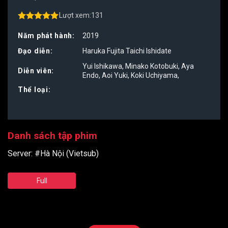
Lượt xem:
131
4.50
out of
5
Năm phát hành:
2019
Đạo diễn:
Haruka Fujita
Taichi Ishidate
Yui Ishikawa
,
Minako Kotobuki
,
Aya
Diễn viên:
Endo
,
Aoi Yuki
,
Koki Uchiyama
,
Thể loại:
Danh sách tập phim
Server:
#Hà Nội (Vietsub)
Full