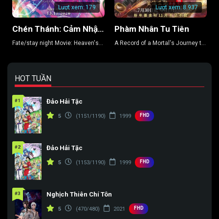
Lượt xem:
179
Lượt xem:
8.937
Chén Thánh: Cảm Nhận Thiên Đường 3 – Khúc Xuân Ca
Phàm Nhân Tu Tiên
Fate/stay night Movie: Heaven's
A Record of a Mortal's Journey to
Feel 3
Immortality
HOT TUẦN
#1
Đảo Hải Tặc
FHD
5
(1151/1190)
1999
#2
Đảo Hải Tặc
FHD
5
(1153/1190)
1999
#3
Nghịch Thiên Chí Tôn
FHD
5
(470/480)
2021