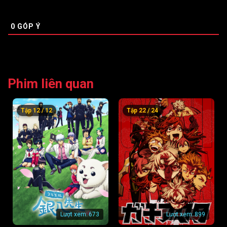
0
GÓP Ý
Phim liên quan
Tập 12 / 12
Tập 22 / 24
Lượt xem:
673
Lượt xem:
899