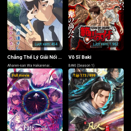
Lượt xem:
454
Lượt xem:
1.962
Chẳng Thể Lý Giải Nổi Aharen-san (Phần 2)
Võ Sĩ Baki
Aharen-san Wa Hakarenai
BAKI (Season 1)
(Season 2)
Full movie
Tập 173 / 999