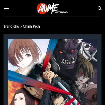
Bỏ
qua
nội
dung
Trang chủ
»
Chính Kịch