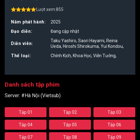
Lượt xem:
855
4.50
out of
5
Năm phát hành:
2025
Đạo diễn:
Đang cập nhật
Taku Yashiro
,
Saori Hayami
,
Reina
Diễn viên:
Ueda
,
Hiroshi Shirokuma
,
Yui Kondou
,
Thể loại:
Chính Kịch
,
Khoa Học
,
Viễn Tưởng
,
Danh sách tập phim
Server:
#Hà Nội (Vietsub)
Tập 01
Tập 02
Tập 03
Tập 04
Tập 05
Tập 06
Tập 07
Tập 08
Tập 09