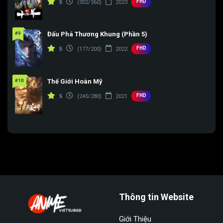
FHD
5
(302/360)
2023
#9
Đấu Phá Thương Khung (Phần 5)
FHD
5
(177/200)
2022
#10
Thế Giới Hoàn Mỹ
FHD
5
(245/280)
2021
Thông tin Website
Giới Thiệu