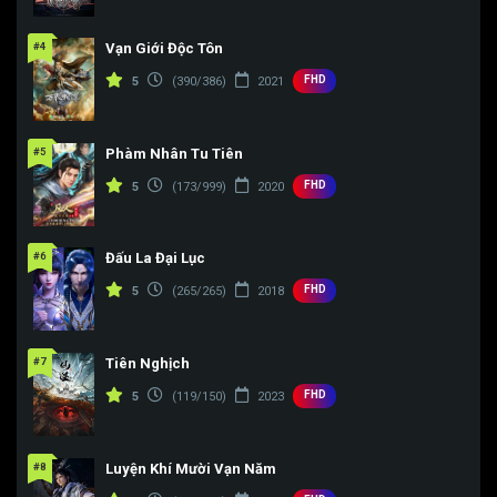
#4
Vạn Giới Độc Tôn
FHD
5
(390/386)
2021
#5
Phàm Nhân Tu Tiên
FHD
5
(173/999)
2020
#6
Đấu La Đại Lục
FHD
5
(265/265)
2018
#7
Tiên Nghịch
FHD
5
(119/150)
2023
#8
Luyện Khí Mười Vạn Năm