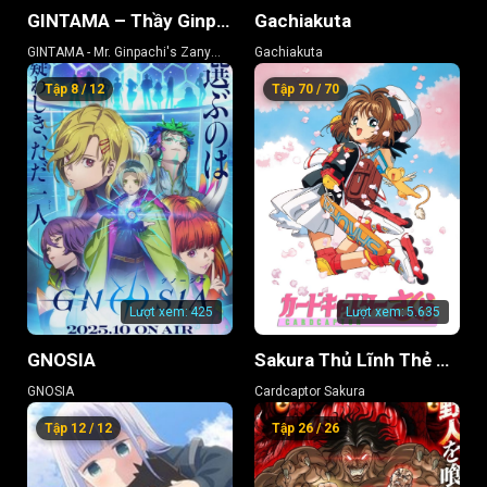
GINTAMA – Thầy Ginpachi Ở Lớp 3-Z
Gachiakuta
GINTAMA - Mr. Ginpachi's Zany
Gachiakuta
Class
Tập 8 / 12
Tập 70 / 70
Lượt xem:
425
Lượt xem:
5.635
GNOSIA
Sakura Thủ Lĩnh Thẻ Bài
GNOSIA
Cardcaptor Sakura
Tập 12 / 12
Tập 26 / 26