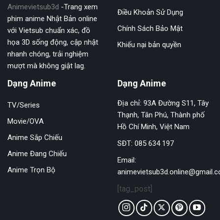
Animevietsub3d
-Trang xem
Điều Khoản Sử Dụng
phim anime Nhật Bản online
Chính Sách Bảo Mật
với Vietsub chuẩn xác, đồ
họa 3D sống động, cập nhật
Khiếu nại bản quyền
nhanh chóng, trải nghiệm
mượt mà không giật lag.
Dạng Anime
Dạng Anime
Địa chỉ: 93A Đường S11, Tây
TV/Series
Thạnh, Tân Phú, Thành phố
Movie/OVA
Hồ Chí Minh, Việt Nam
Anime Sắp Chiếu
SĐT: 085 634 197
Anime Đang Chiếu
Email:
Anime Trọn Bộ
animevietsub3d.online@gmail.
[tag_post]