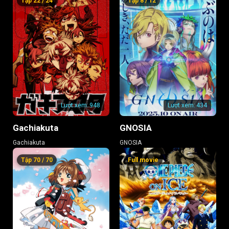
Tập 22 / 24
Tập 8 / 12
Arc)
Tập 82
Tập 83
Tập 84
Tập 85
Tập 86
Tập 87
Tập 88
Tập 89
Tập 90
Tập 91
Tập 92
Tập 93
Tập 94
Tập 95
Tập 96
Lượt xem:
948
Lượt xem:
434
Tập 97
Tập 98
Tập 99
Gachiakuta
GNOSIA
Tập 100
Tập 101
Tập 102
Gachiakuta
GNOSIA
Tập 103
Tập 104
Tập 105
Tập 70 / 70
Full movie
Tập 106
Tập 107
Tập 108
Tập 109
Tập 110
Tập 111
Tập 112
Tập 113
Tập 114