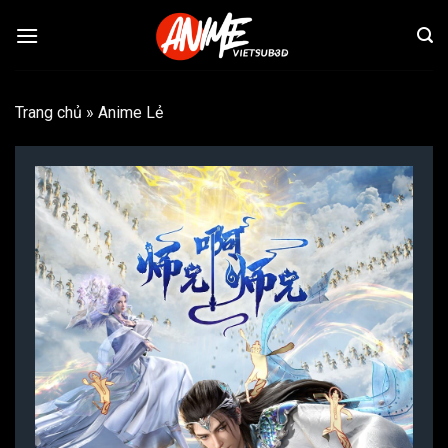
Bỏ
qua
nội
dung
Trang chủ
»
Anime Lẻ