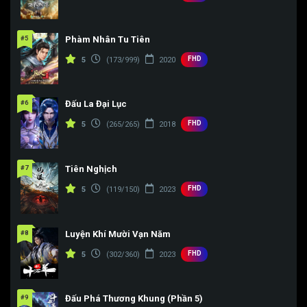
#5
Phàm Nhân Tu Tiên
FHD
5
(173/999)
2020
#6
Đấu La Đại Lục
FHD
5
(265/265)
2018
#7
Tiên Nghịch
FHD
5
(119/150)
2023
#8
Luyện Khí Mười Vạn Năm
FHD
5
(302/360)
2023
#9
Đấu Phá Thương Khung (Phần 5)