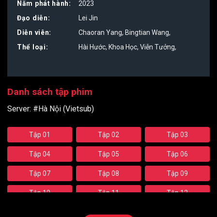
5
Năm phát hành:
2023
Đạo diễn:
Lei Jin
Diễn viên:
Chaoran Yang
,
Bingtian Wang
,
Thể loại:
Hài Hước
,
Khoa Học
,
Viễn Tưởng
,
Danh sách tập phim
Server:
#Hà Nội (Vietsub)
Tập 01
Tập 02
Tập 03
Tập 04
Tập 05
Tập 06
Tập 07
Tập 08
Tập 09
Tập 10
Tập 11
Tập 12
Tập 13
Tập 14
Tập 15