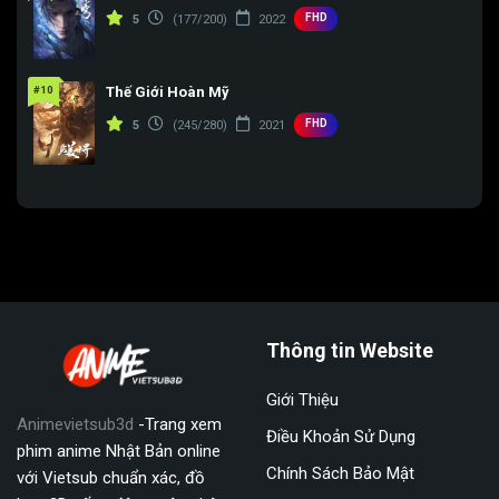
FHD
5
(177/200)
2022
#10
Thế Giới Hoàn Mỹ
FHD
5
(245/280)
2021
Thông tin Website
Giới Thiệu
Animevietsub3d
-Trang xem
Điều Khoản Sử Dụng
phim anime Nhật Bản online
Chính Sách Bảo Mật
với Vietsub chuẩn xác, đồ