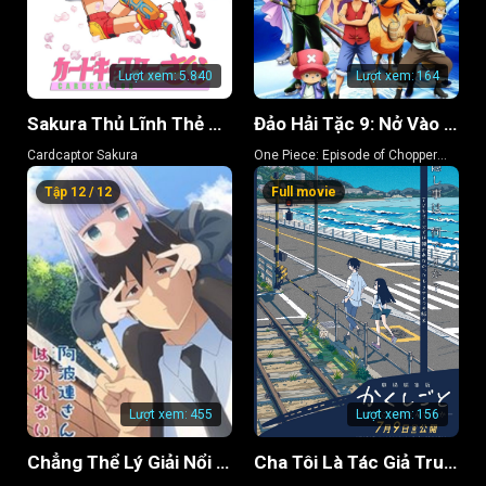
Tập 115
Tập 116
Tập 117
Tập 118
Tập 119
Lượt xem:
5.840
Lượt xem:
164
Sakura Thủ Lĩnh Thẻ Bài
Đảo Hải Tặc 9: Nở Vào Mùa Đông, Hoa Sakura Diệu Kỳ
Cardcaptor Sakura
One Piece: Episode of Chopper
Plus: Bloom in the Winter, Miracle
Tập 12 / 12
Full movie
Cherry Blossom
Lượt xem:
455
Lượt xem:
156
Chẳng Thể Lý Giải Nổi Aharen-san (Phần 2)
Cha Tôi Là Tác Giả Truyện Tranh Thô Tục