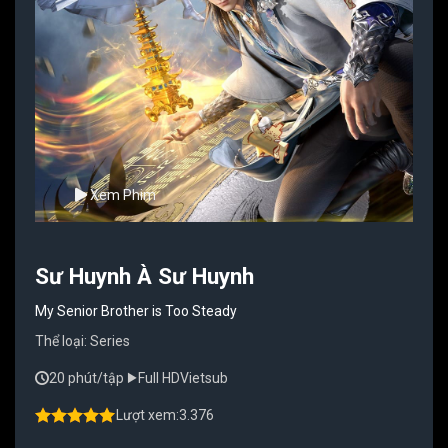
Xem Phim
Sư Huynh À Sư Huynh
My Senior Brother is Too Steady
Thể loại:
Series
20 phút/tập
Full HD
Vietsub
Lượt xem:
3.376
4.50
out of