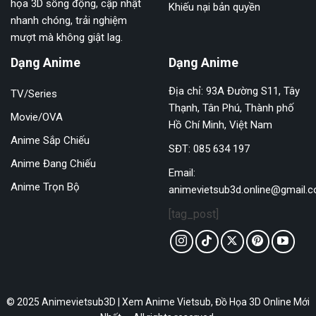
họa 3D sống động, cập nhật
Khiếu nại bản quyền
nhanh chóng, trải nghiệm
mượt mà không giật lag.
Dạng Anime
Dạng Anime
Địa chỉ: 93A Đường S11, Tây
TV/Series
Thạnh, Tân Phú, Thành phố
Movie/OVA
Hồ Chí Minh, Việt Nam
Anime Sắp Chiếu
SĐT: 085 634 197
Anime Đang Chiếu
Email:
Anime Trọn Bộ
animevietsub3d.online@gmail.
[tag_post]
© 2025 Animevietsub3D | Xem Anime Vietsub, Đồ Họa 3D Online Mới