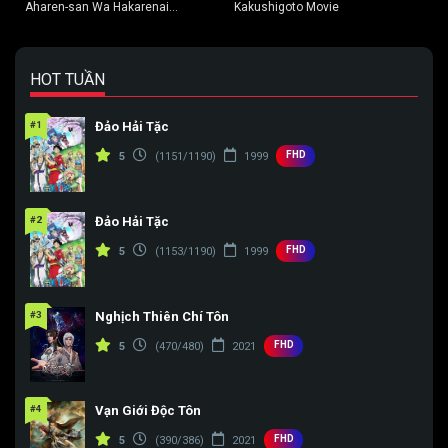
Aharen-san Wa Hakarenai
Kakushigoto Movie
(Season 2)
HOT TUẦN
#1
Đảo Hải Tặc
FHD
5
(1151/1190)
1999
#2
Đảo Hải Tặc
FHD
5
(1153/1190)
1999
#3
Nghịch Thiên Chí Tôn
FHD
5
(470/480)
2021
#4
Vạn Giới Độc Tôn
FHD
5
(390/386)
2021