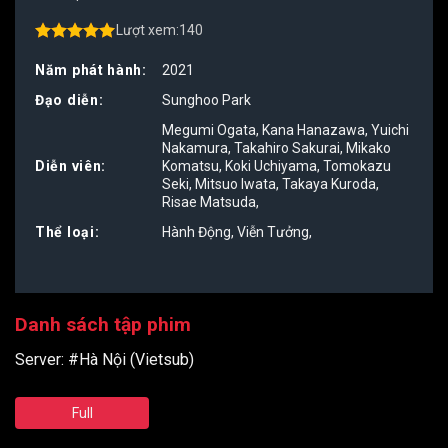
Lượt xem:
140
4.50
out of
5
Năm phát hành:
2021
Đạo diễn:
Sunghoo Park
Megumi Ogata
,
Kana Hanazawa
,
Yuichi
Nakamura
,
Takahiro Sakurai
,
Mikako
Diễn viên:
Komatsu
,
Koki Uchiyama
,
Tomokazu
Seki
,
Mitsuo Iwata
,
Takaya Kuroda
,
Risae Matsuda
,
Thể loại:
Hành Động
,
Viễn Tưởng
,
Danh sách tập phim
Server:
#Hà Nội (Vietsub)
Full