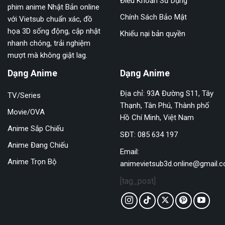
Điều Khoản Sử Dụng
phim anime Nhật Bản online
Chính Sách Bảo Mật
với Vietsub chuẩn xác, đồ
họa 3D sống động, cập nhật
Khiếu nại bản quyền
nhanh chóng, trải nghiệm
mượt mà không giật lag.
Dạng Anime
Dạng Anime
Địa chỉ: 93A Đường S11, Tây
TV/Series
Thạnh, Tân Phú, Thành phố
Movie/OVA
Hồ Chí Minh, Việt Nam
Anime Sắp Chiếu
SĐT: 085 634 197
Anime Đang Chiếu
Email:
Anime Trọn Bộ
animevietsub3d.online@gmail.
[tag_post]