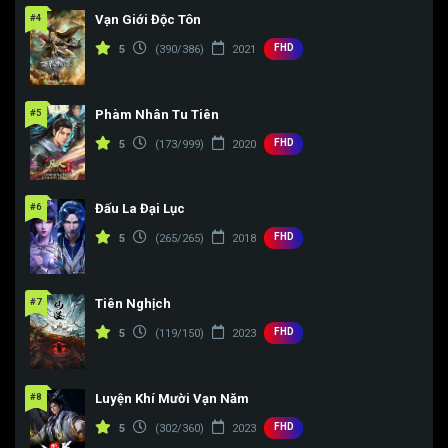
#4
Vạn Giới Độc Tôn
FHD
5
(390/386)
2021
#5
Phàm Nhân Tu Tiên
FHD
5
(173/999)
2020
#6
Đấu La Đại Lục
FHD
5
(265/265)
2018
#7
Tiên Nghịch
FHD
5
(119/150)
2023
#8
Luyện Khí Mười Vạn Năm
FHD
5
(302/360)
2023