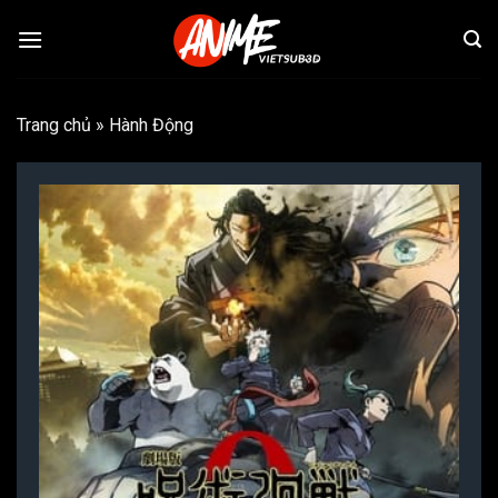
Bỏ
qua
nội
dung
Trang chủ
»
Hành Động