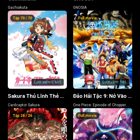
Gachiakuta
GNOSIA
Tập 70 / 70
Full movie
Lượt xem:
5.635
Lượt xem:
161
Sakura Thủ Lĩnh Thẻ Bài
Đảo Hải Tặc 9: Nở Vào Mùa Đông, Hoa Sakura Diệu Kỳ
Cardcaptor Sakura
One Piece: Episode of Chopper
Plus: Bloom in the Winter, Miracle
Tập 26 / 26
Full movie
Cherry Blossom