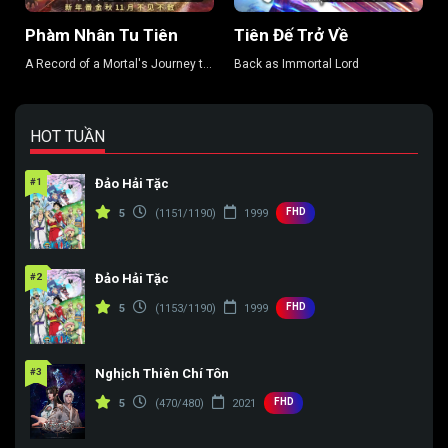
Phàm Nhân Tu Tiên
Tiên Đế Trở Về
A Record of a Mortal's Journey to
Back as Immortal Lord
Immortality
HOT TUẦN
#1
Đảo Hải Tặc
FHD
5
(1151/1190)
1999
#2
Đảo Hải Tặc
FHD
5
(1153/1190)
1999
#3
Nghịch Thiên Chí Tôn
FHD
5
(470/480)
2021