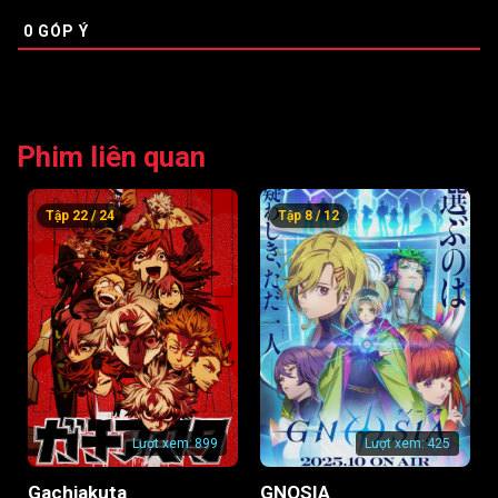
0
GÓP Ý
Phim liên quan
Tập 22 / 24
Tập 8 / 12
Lượt xem:
899
Lượt xem:
425
Gachiakuta
GNOSIA