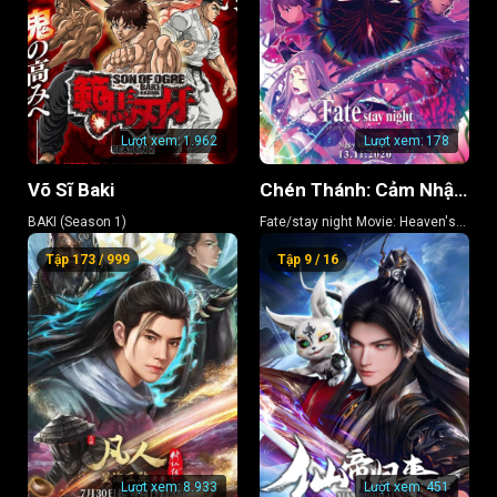
Lượt xem:
1.962
Lượt xem:
178
Võ Sĩ Baki
Chén Thánh: Cảm Nhận Thiên Đường 3 – Khúc Xuân Ca
BAKI (Season 1)
Fate/stay night Movie: Heaven's
Feel 3
Tập 173 / 999
Tập 9 / 16
Lượt xem:
8.933
Lượt xem:
451