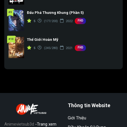
#9
Đấu Phá Thương Khung (Phần 5)
FHD
5
(177/200)
2022
#10
Thế Giới Hoàn Mỹ
FHD
5
(245/280)
2021
Thông tin Website
Giới Thiệu
Animevietsub3d
-Trang xem